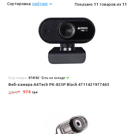
Сортировка:
рейтинг
Показано
11
товаров из
11
Код товара:
874182
Есть на складе
Веб-камера A4Tech PK-825P Black 4711421977463
976
978 грн
грн