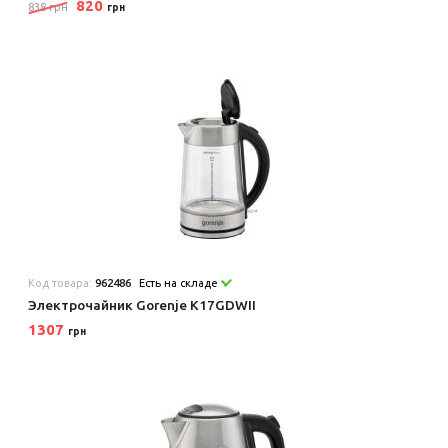
820
838 грн
грн
Код товара:
962486
Есть на складе
Электрочайник Gorenje K17GDWII
1307
грн