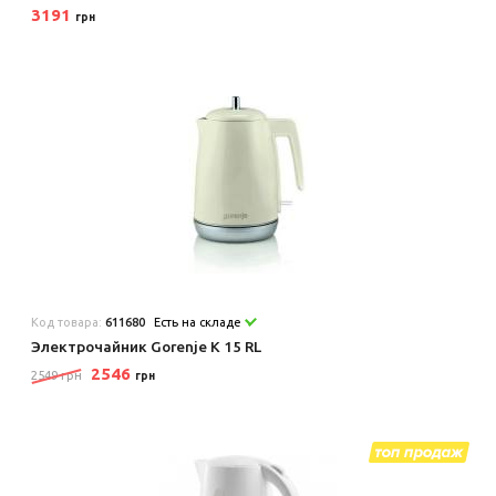
3191
грн
Код товара:
611680
Есть на складе
Электрочайник Gorenje K 15 RL
2546
2549 грн
грн