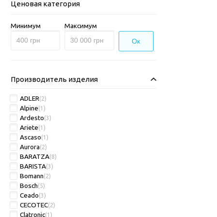
Ценовая категория
Минимум
Максимум
Ок
Производитель изделия
ADLER
(2)
Alpine
(1)
Ardesto
(3)
Ariete
(1)
Ascaso
(1)
Aurora
(2)
BARATZA
(8)
BARISTA
(3)
Bomann
(2)
Bosch
(5)
Ceado
(3)
CECOTEC
(2)
Clatronic
(1)