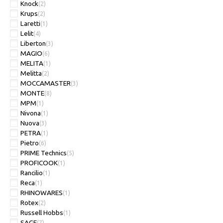
Knock
(2)
Krups
(2)
Laretti
(1)
Lelit
(4)
Liberton
(3)
MAGIO
(6)
MELITA
(1)
Melitta
(2)
MOCCAMASTER
(3)
MONTE
(8)
MPM
(1)
Nivona
(1)
Nuova
(3)
PETRA
(1)
Pietro
(6)
PRIME Technics
(5)
PROFICOOK
(1)
Rancilio
(1)
Reca
(1)
RHINOWARES
(1)
Rotex
(2)
Russell Hobbs
(1)
SAGE
(7)