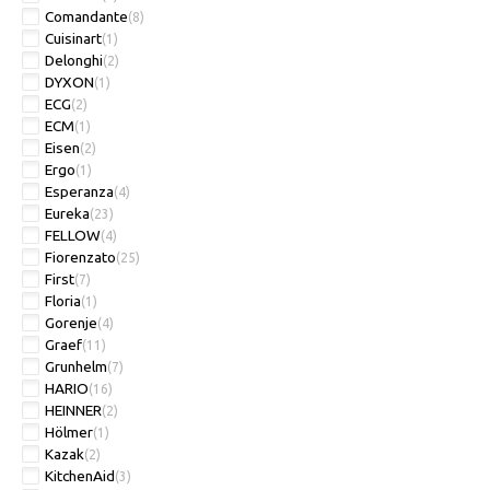
Comandante
(8)
Cuisinart
(1)
Delonghi
(2)
DYXON
(1)
ECG
(2)
ECM
(1)
Eisen
(2)
Ergo
(1)
Esperanza
(4)
Eureka
(23)
FELLOW
(4)
Fiorenzato
(25)
First
(7)
Floria
(1)
Gorenje
(4)
Graef
(11)
Grunhelm
(7)
HARIO
(16)
HEINNER
(2)
Hölmer
(1)
Kazak
(2)
KitchenAid
(3)