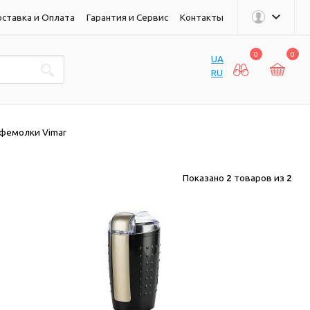
ставка и Оплата
Гарантия и Сервис
Контакты
0
0
UA
RU
фемолки Vimar
Показано
2
товаров из
2