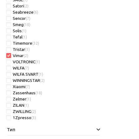
Satori
(2)
Seabreeze
(6)
Sencor
(7)
Smeg
(10)
Solis
(1)
Tefal
(1)
Timemore
(32)
Tristar
(1)
Vimar
(2)
VOLTRONIC
(1)
WILFA
(7)
WILFA SVART
(1)
WINNINGSTAR
(2)
Xiaomi
(7)
Zassenhaus
(18)
Zelmer
(1)
ZILAN
(1)
ZWILLING
(2)
1Zpresso
(3)
Тип