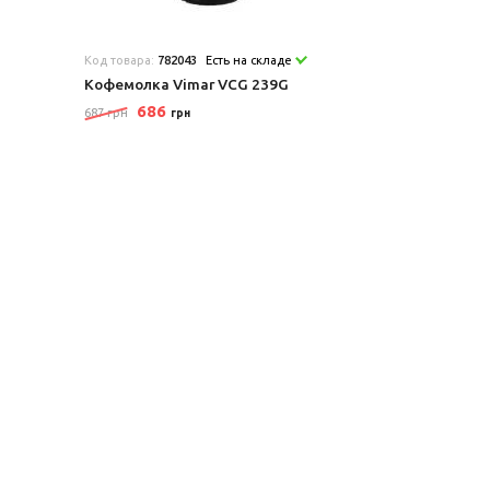
Код товара:
782043
Есть на складе
Кофемолка Vimar VCG 239G
686
687 грн
грн