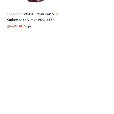
Код товара:
793490
Есть на складе
Кофемолка Vimar VCG-237R
686
687 грн
грн