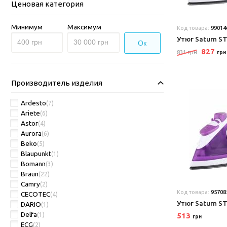
Ценовая категория
Минимум
Максимум
Код товара:
99014
Утюг Saturn S
Ок
827
831 грн
грн
Производитель изделия
Ardesto
(7)
Ariete
(6)
Astor
(4)
Aurora
(6)
Beko
(5)
Blaupunkt
(1)
Bomann
(3)
Braun
(22)
Camry
(2)
Код товара:
95708
CECOTEC
(4)
Утюг Saturn S
DARIO
(1)
Delfa
(1)
513
грн
ECG
(2)