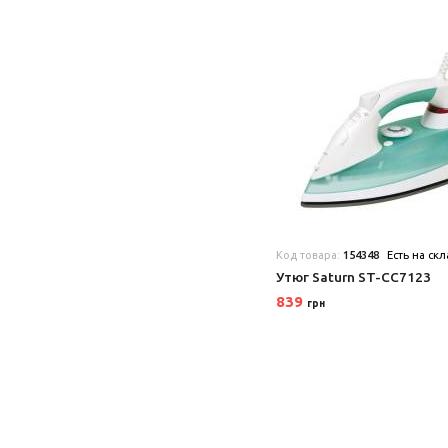
Код товара:
154348
Есть на ск
Утюг Saturn ST-CC7123
839
грн