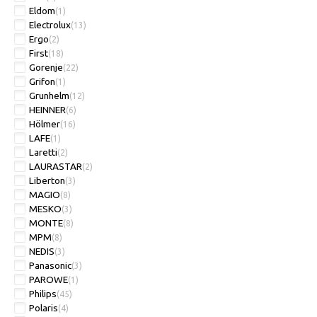
Eldom
(1)
Electrolux
(13)
Ergo
(2)
First
(18)
Gorenje
(22)
Grifon
(1)
Grunhelm
(12)
HEINNER
(6)
Hölmer
(16)
LAFE
(1)
Laretti
(2)
LAURASTAR
(2)
Liberton
(3)
MAGIO
(8)
MESKO
(3)
MONTE
(8)
MPM
(8)
NEDIS
(3)
Panasonic
(3)
PAROWE
(1)
Philips
(45)
Polaris
(4)