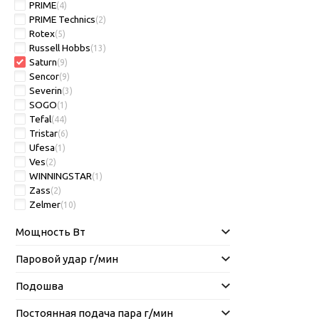
PRIME
(4)
PRIME Technics
(2)
Rotex
(5)
Russell Hobbs
(13)
Saturn
(9)
Sencor
(9)
Severin
(3)
SOGO
(1)
Tefal
(44)
Tristar
(6)
Ufesa
(1)
Ves
(2)
WINNINGSTAR
(1)
Zass
(2)
Zelmer
(10)
Мощность Вт
Паровой удар г/мин
Подошва
Постоянная подача пара г/мин