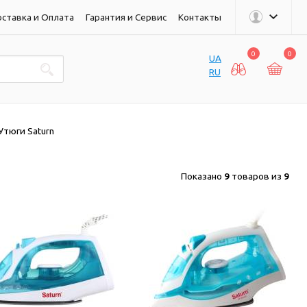
ставка и Оплата
Гарантия и Сервис
Контакты
0
0
UA
RU
Утюги Saturn
Показано
9
товаров из
9