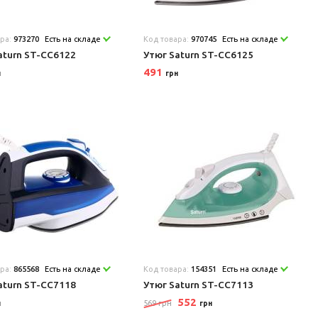
ара:
973270
Есть на складе
Код товара:
970745
Есть на складе
aturn ST-CC6122
Утюг Saturn ST-CC6125
491
н
грн
ара:
865568
Есть на складе
Код товара:
154351
Есть на складе
aturn ST-CC7118
Утюг Saturn ST-CC7113
552
569 грн
н
грн