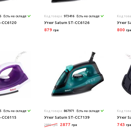
6
Есть на складе
Код товара:
973416
Есть на складе
Код тов
T-CC6120
Утюг Saturn ST-CC6126
Утюг S
879
800
грн
гр
5
Есть на складе
Код товара:
867971
Есть на складе
Код тов
T-CC6115
Утюг Saturn ST-CC7139
Утюг S
2877
743
2880 грн
грн
гр