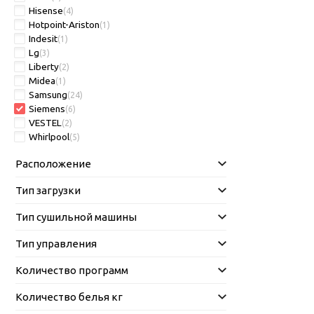
Hisense
(4)
Hotpoint-Ariston
(1)
Indesit
(1)
Lg
(3)
Liberty
(2)
Midea
(1)
Samsung
(24)
Siemens
(6)
VESTEL
(2)
Whirlpool
(5)
Расположение
Тип загрузки
Тип сушильной машины
Тип управления
Количество программ
Количество белья кг