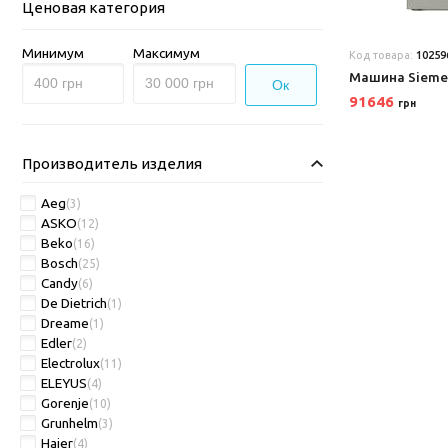
Ценовая категория
Минимум
Максимум
Код товара:
10259
Машина Sieme
Ок
91646
грн
Производитель изделия
Aeg
(3)
ASKO
(12)
Beko
(16)
Bosch
(25)
Candy
(6)
De Dietrich
(1)
Dreame
(1)
Edler
(2)
Electrolux
(11)
ELEYUS
(4)
Gorenje
(10)
Grunhelm
(3)
Haier
(4)