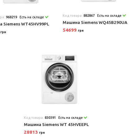
Код товара:
882867
Есть на складе
ара:
968219
Есть на складе
Машина Siemens WQ45B290UA
а Siemens WT45HV99PL
54699
0
грн
грн
Код товара:
830391
Есть на складе
Машина Siemens WT 45HVEEPL
28813
грн