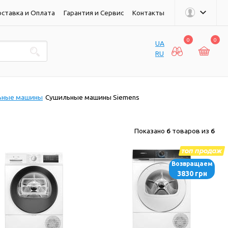
ставка и Оплата
Гарантия и Сервис
Контакты
0
0
UA
RU
ьные машины
Сушильные машины Siemens
Показано
6
товаров из
6
Возвращаем
3830 грн