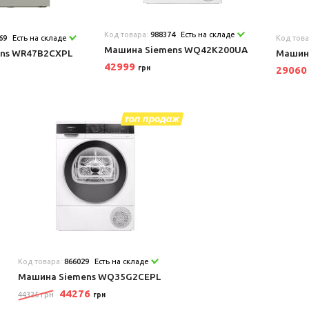
Код товара:
988374
Есть на складе
69
Есть на складе
Код тов
Машина Siemens WQ42K200UA
ns WR47B2CXPL
Машин
42999
грн
2906
Код товара:
866029
Есть на складе
Машина Siemens WQ35G2CEPL
44276
44325 грн
грн