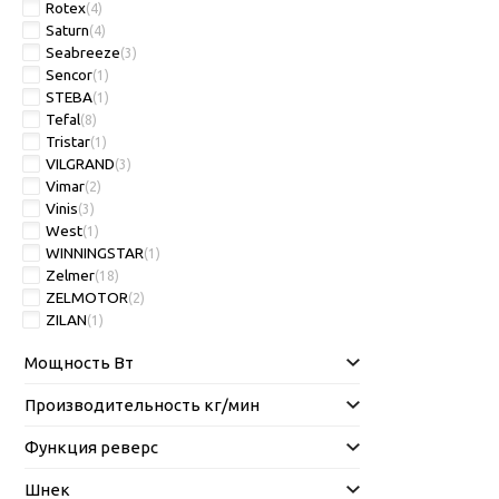
Rotex
(4)
Saturn
(4)
Seabreeze
(3)
Sencor
(1)
STEBA
(1)
Tefal
(8)
Tristar
(1)
VILGRAND
(3)
Vimar
(2)
Vinis
(3)
West
(1)
WINNINGSTAR
(1)
Zelmer
(18)
ZELMOTOR
(2)
ZILAN
(1)
Мощность Вт
Производительность кг/мин
Функция реверс
Шнек