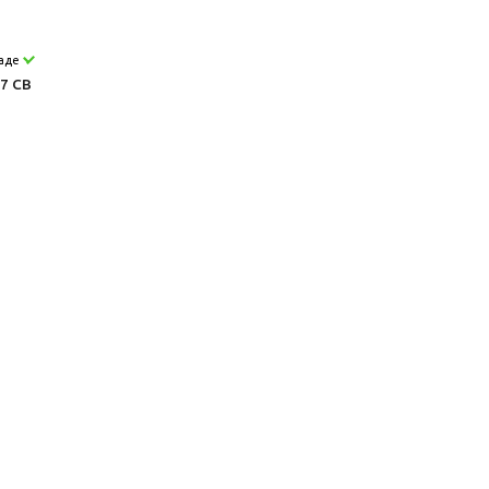
ладе
7 CB