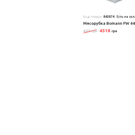
Код товара:
843874
Есть на ск
Мясорубка Bomann FW 44
4518
4523 грн
грн