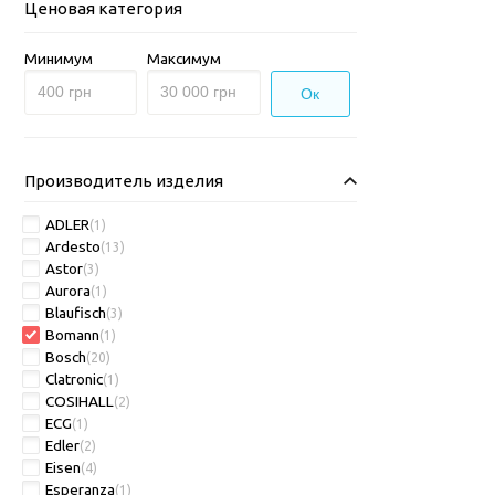
Ценовая категория
Минимум
Максимум
Ок
Производитель изделия
ADLER
(1)
Ardesto
(13)
Astor
(3)
Aurora
(1)
Blaufisch
(3)
Bomann
(1)
Bosch
(20)
Clatronic
(1)
COSIHALL
(2)
ECG
(1)
Edler
(2)
Eisen
(4)
Esperanza
(1)