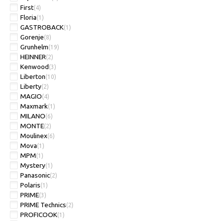
First
(4)
Floria
(1)
GASTROBACK
(1)
Gorenje
(8)
Grunhelm
(19)
HEINNER
(2)
Kenwood
(3)
Liberton
(10)
Liberty
(2)
MAGIO
(4)
Maxmark
(1)
MILANO
(6)
MONTE
(2)
Moulinex
(6)
Mova
(1)
MPM
(1)
Mystery
(1)
Panasonic
(2)
Polaris
(1)
PRIME
(3)
PRIME Technics
(2)
PROFICOOK
(1)