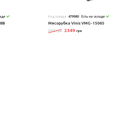
ладе
Код товара:
479980
Есть на складе
08B
Мясорубка Vinis VMG-1506S
2349
2352 грн
грн