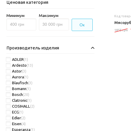
Ценовая категория
Минимум
Максимум
Код товар
Мясоруб
Ок
1855 грн
Производитель изделия
ADLER
(1)
Ardesto
(13)
Astor
(3)
Aurora
(1)
Blaufisch
(3)
Bomann
(1)
Bosch
(20)
Clatronic
(1)
COSIHALL
(2)
ECG
(1)
Edler
(2)
Eisen
(4)
Esperanza
(1)