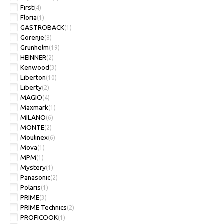
First
(4)
Floria
(1)
GASTROBACK
(1)
Gorenje
(8)
Grunhelm
(19)
HEINNER
(2)
Kenwood
(3)
Liberton
(10)
Liberty
(2)
MAGIO
(4)
Maxmark
(1)
MILANO
(6)
MONTE
(2)
Moulinex
(6)
Mova
(1)
MPM
(1)
Mystery
(1)
Panasonic
(2)
Polaris
(1)
PRIME
(3)
PRIME Technics
(2)
PROFICOOK
(1)