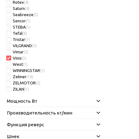
Rotex
(4)
Saturn
(4)
Seabreeze
(3)
Sencor
(1)
STEBA
(1)
Tefal
(8)
Tristar
(1)
VILGRAND
(3)
Vimar
(2)
Vinis
(3)
West
(1)
WINNINGSTAR
(1)
Zelmer
(18)
ZELMOTOR
(2)
ZILAN
(1)
Мощность Вт
Производительность кг/мин
Функция реверс
Шнек