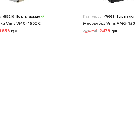
а:
689210
Есть на складе
Код товара:
479981
Есть на ск
ка Vinis VMG-1502 C
Мясорубка Vinis VMG-15
1853
2479
2482 грн
грн
грн