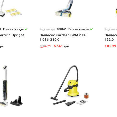
3
Есть на складе
Код товара:
968165
Есть на складе
Код тов
er SC1 Upright
Пылесос Karcher EWM 2 EU
Пылесо
1.056-310.0
122.0
6741
1059
6748 грн
грн
грн