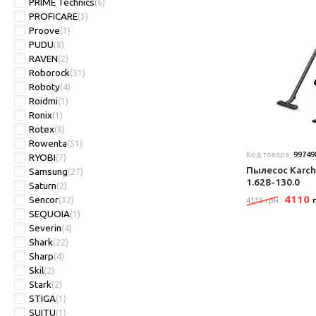
PRIME Technics
(6)
PROFICARE
(3)
Proove
(1)
PUDU
(8)
RAVEN
(2)
Roborock
(51)
Roboty
(4)
Roidmi
(1)
Ronix
(1)
Rotex
(8)
Rowenta
(51)
Код товара:
99749
RYOBI
(7)
Пылесос Karch
Samsung
(27)
1.628-130.0
Saturn
(2)
4110
Sencor
(32)
4115 грн
SEQUOIA
(1)
Severin
(4)
Shark
(22)
Sharp
(4)
Skil
(2)
Stark
(2)
STIGA
(1)
SUITU
(1)