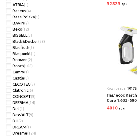
32823
ATRIA
грн
(1)
Baseus
(4)
Bass Polska
(1)
BAVIN
(2)
Beko
(12)
BISSELL
(3)
Black&Decker
(28)
Blaufisch
(3)
Blaupunkt
(1)
Bomann
(2)
Bosch
(108)
Camry
(1)
Castle
(8)
CECOTEC
(9)
Код товара:
10172
Clatronic
(5)
Пылесос Karch
CONCEPT
(9)
Care 1.633-690
DEERMA
(14)
4010
Deli
(1)
грн
DeWALT
(9)
DJI
(2)
DREAM
(1)
Dreame
(124)