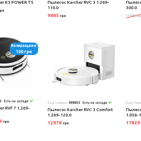
er K3 POWER T5
Пылесос Karcher RVC 3 1.269-
Пылесо
110.0
300.0
грн
9885
11790 гр
грн
Возвращаем
100 грн
6
Есть на складе
Код товара:
999835
Есть на складе
Код тов
r RVF 7 1.269-
Пылесос Karcher RVC 3 Comfort
Пылесо
1.269-120.0
1.056-
99
грн
12978
1782
грн