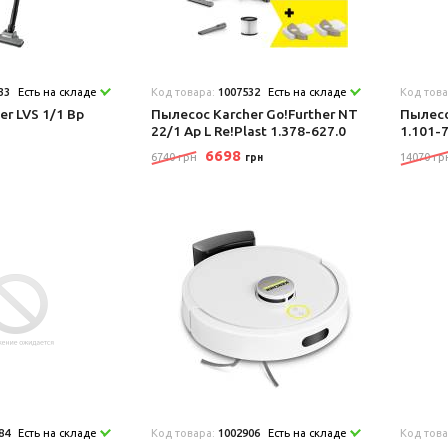
33
Есть на складе
Код товара:
1007532
Есть на складе
Код тов
r LVS 1/1 Bp
Пылесос Karcher Go!Further NT
Пылесо
22/1 Ap L Re!Plast 1.378-627.0
1.101-
6698
6740 грн
14070 гр
грн
84
Есть на складе
Код товара:
1002906
Есть на складе
Код тов