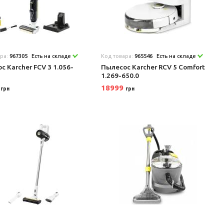
ара:
967305
Есть на складе
Код товара:
965546
Есть на складе
с Karcher FCV 3 1.056-
Пылесос Karcher RCV 5 Comfort
1.269-650.0
9
18999
грн
грн