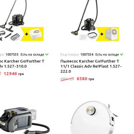
ара:
1007535
Есть на складе
Код товара:
1007534
Есть на складе
с Karcher Go!Further T
Пылесос Karcher Go!Further T
dv 1.527-310.0
11/1 Classic Adv Re!Plast 1.527-
222.0
12946
н
грн
6580
6985 грн
грн