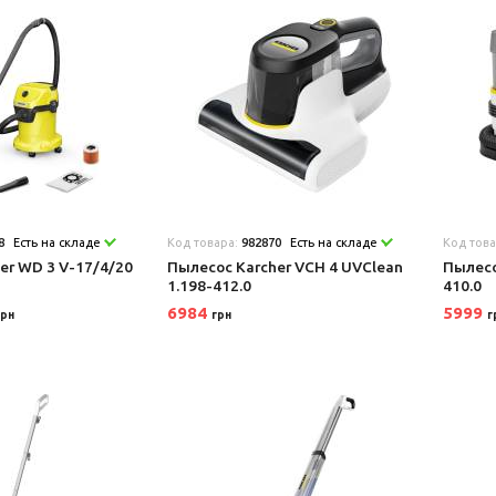
8
Есть на складе
Код товара:
982870
Есть на складе
Код тов
er WD 3 V-17/4/20
Пылесос Karcher VCH 4 UVClean
Пылесо
1.198-412.0
410.0
6984
5999
грн
грн
г