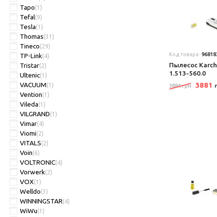
Tapo
(1)
Tefal
(9)
Tesla
(1)
Thomas
(31)
Tineco
(29)
Код товара:
96818
TP-Link
(4)
Пылесос Karch
Tristar
(2)
1.513-560.0
Ultenic
(1)
VACUUM
3881
(1)
3884 грн
Vention
(1)
Vileda
(1)
VILGRAND
(1)
Vimar
(4)
Viomi
(2)
VITALS
(2)
Voin
(6)
VOLTRONIC
(4)
Vorwerk
(2)
VOX
(1)
Welldo
(3)
WINNINGSTAR
(4)
WiWu
(1)