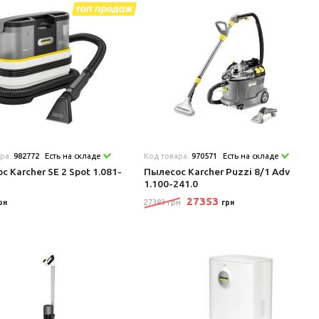
ара:
982772
Есть на складе
Код товара:
970571
Есть на складе
с Karcher SE 2 Spot 1.081-
Пылесос Karcher Puzzi 8/1 Adv
1.100-241.0
27353
27383 грн
рн
грн