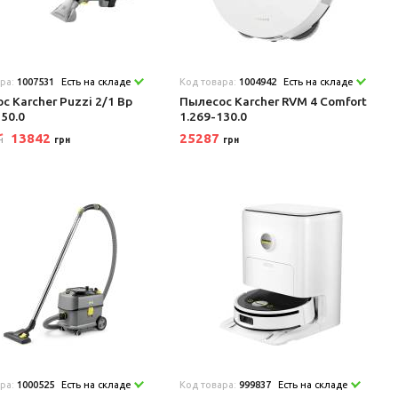
ара:
1007531
Есть на складе
Код товара:
1004942
Есть на складе
с Karcher Puzzi 2/1 Bp
Пылесос Karcher RVM 4 Comfort
750.0
1.269-130.0
13842
25287
н
грн
грн
ара:
1000525
Есть на складе
Код товара:
999837
Есть на складе