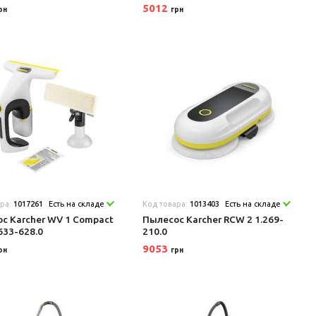
5012
рн
грн
ара:
1017261
Есть на складе
Код товара:
1013403
Есть на складе
с Karcher WV 1 Compact
Пылесос Karcher RCW 2 1.269-
.633-628.0
210.0
9053
рн
грн