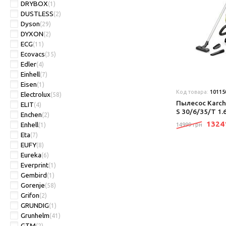
DRYBOX
(1)
DUSTLESS
(2)
Dyson
(29)
DYXON
(2)
ECG
(11)
Ecovacs
(35)
Edler
(4)
Einhell
(7)
Eisen
(1)
Код товара:
10115
Electrolux
(58)
Пылесос Karche
ELIT
(4)
S 30/6/35/T 1.
Enchen
(2)
132
Enhell
(1)
14999 грн
Eta
(7)
EUFY
(8)
Eureka
(6)
Everprint
(1)
Gembird
(1)
Gorenje
(58)
Grifon
(2)
GRUNDIG
(1)
Grunhelm
(41)
GTM
(2)