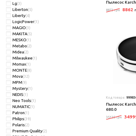
Пылесос Karch
Lg
(3)
Liberton
8862
(5)
8872 грн
Liberty
(4)
LogicPower
(1)
MAGIO
(3)
MAKITA
(5)
MESKO
(1)
Metabo
(2)
Midea
(2)
Milwaukee
(1)
Momax
(1)
MONTE
(8)
Mova
(32)
MPM
(9)
Mystery
(1)
NEDIS
(1)
Код товара:
99983
Neo Tools
(1)
Пылесос Karche
NUMATIC
(1)
680.0
Patron
(1)
349
35125 грн
Philips
(39)
Polaris
(2)
Premium Quality
(2)