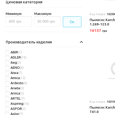
Ценовая категория
Минимум
Максимум
Код товара:
10259
Пылесос Karche
Ок
1.269-123.0
16157
грн
Производитель изделия
ABIR
(1)
ADLER
(10)
Aeg
(2)
AENO
(8)
Aiwa
(7)
Amica
(12)
Ardesto
(8)
Ariete
(2)
Arnica
(5)
ARTEL
(7)
Код товара:
10210
Aspiring
(16)
Пылесос Karche
ASPOR
(2)
741.0
Astor
(7)