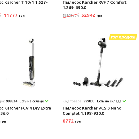
с Karcher T 10/1 1.527-
Пылесос Karcher RVF 7 Comfort
1.269-690.0
11777
52942
н
56108 грн
грн
грн
ара:
999834
Есть на складе
Код товара:
999833
Есть на складе
с Karcher FCV 4 Dry Extra
Пылесос Karcher VCS 3 Nano
136.0
Complet 1.198-930.0
9
8772
грн
грн