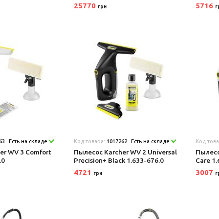
25770
5716
грн
г
63
Есть на складе
Код товара:
1017262
Есть на складе
Код тов
er WV 3 Comfort
Пылесос Karcher WV 2 Universal
Пылесо
.0
Precision+ Black 1.633-676.0
Care 1
4721
3007
грн
г