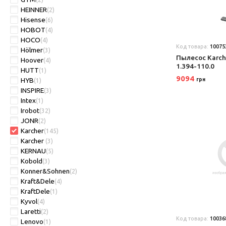
HEINNER
(2)
Hisense
(6)
HOBOT
(4)
HOCO
(4)
Код товара:
10075
Hölmer
(3)
Пылесос Karche
Hoover
(4)
1.394-110.0
HUTT
(1)
9094
HYB
грн
(1)
INSPIRE
(3)
Intex
(1)
Irobot
(32)
JONR
(2)
Karcher
(145)
Karcher
(3)
KERNAU
(5)
Kobold
(3)
Konner&Sohnen
(2)
Kraft&Dele
(4)
KraftDele
(1)
Kyvol
(4)
Laretti
(2)
Код товара:
10036
Lenovo
(1)