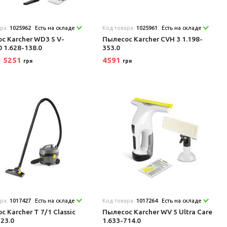
ара:
1025962
Есть на складе
Код товара:
1025961
Есть на складе
с Karcher WD3 S V-
Пылесос Karcher CVH 3 1.198-
0 1.628-138.0
353.0
5251
4591
грн
грн
ара:
1017427
Есть на складе
Код товара:
1017264
Есть на складе
с Karcher T 7/1 Classic
Пылесос Karcher WV 5 Ultra Care
223.0
1.633-714.0