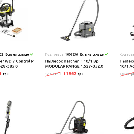
02
Есть на складе
Код товара:
1007536
Есть на складе
Код тов
r WD 7 Control P
Пылесос Karcher T 10/1 Bp
Пылесо
628-385.0
MODULAR RANGE 1.527-352.0
10/1 A
41
11962
12993 грн
13638 гр
грн
грн