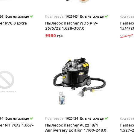
66
Есть на складе
Код товара:
1025963
Есть на складе
Код тов
r RVC 3 Extra
Пылесос Karcher WD5 P V-
Пылесо
25/5/22 1.628-307.0
15/4/2
9980
5256 грн
грн
94
Есть на складе
Код товара:
1020424
Есть на складе
Код тов
r NT 70/2 1.667-
Пылесос Karcher Puzzi 8/1
Пылесо
Anniversary Edition 1.100-248.0
1.527-