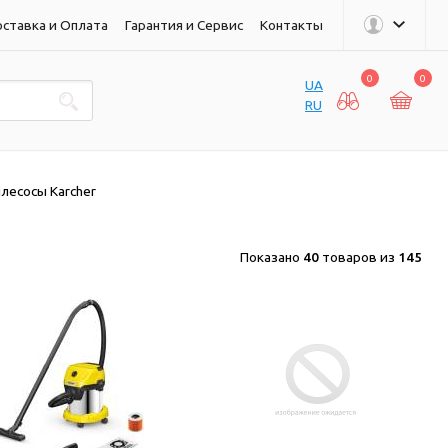
ставка и Оплата
Гарантия и Сервис
Контакты
0
0
UA
RU
лесосы Karcher
Показано
40
товаров из
145