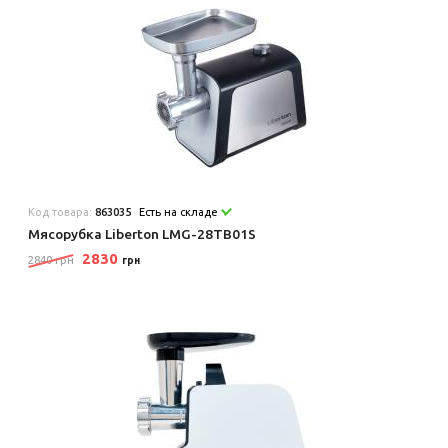
Код товара:
863035
Есть на складе
Мясорубка Liberton LMG-28TB01S
2830
2840 грн
грн