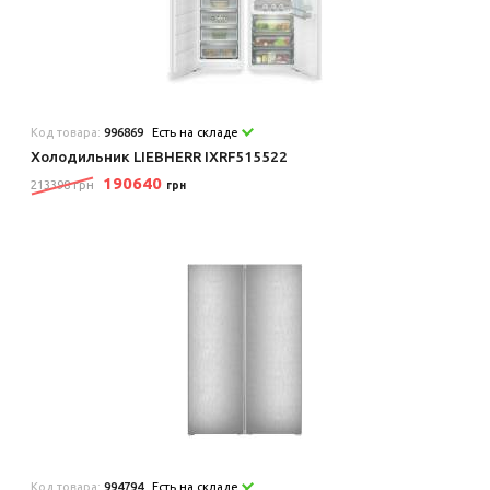
Код товара:
996869
Есть на складе
Холодильник LIEBHERR IXRF515522
190640
213398 грн
грн
Код товара:
994794
Есть на складе