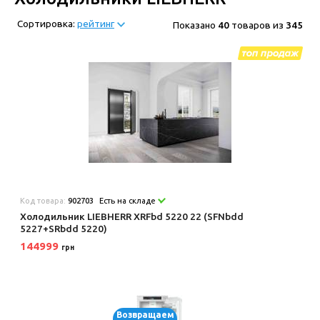
Сортировка:
рейтинг
Показано
40
товаров из
345
Код товара:
902703
Есть на складе
Холодильник LIEBHERR XRFbd 5220 22 (SFNbdd
5227+SRbdd 5220)
144999
грн
Возвращаем