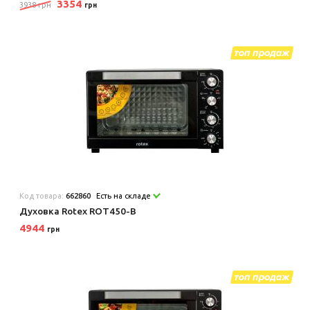
3354
3938 грн
грн
Код товара:
662860
Есть на складе
Духовка Rotex ROT450-B
4944
грн