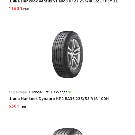
Шина Hankook Ventus S1 evo3 K127 255/40 R22 103Y XL
11634
грн
Код товара:
1009554
Есть на складе
Шина Hankook Dynapro HP2 RA33 235/55 R18 100H
6301
грн