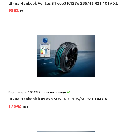
Шина Hankook Ventus S1 evo3 K127e 235/45 R21 101V XL
9362
грн
Код товара:
1004732
Есть на складе
Шина Hankook iON evo SUV IK01 305/30 R21 104Y XL
17642
грн