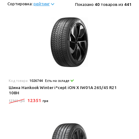
Сортировка:
рейтинг
Показано
40
товаров из
441
Код товара:
1026744
Есть на складе
Шина Hankook Winter i*cept iON X IW01A 265/45 R21
108H
12351
12365 грн
грн