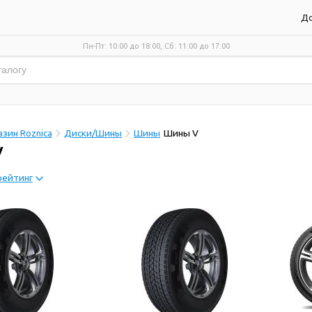
До
Пн-Пт: 10:00 до 18:00, Сб: 11:00 до 17:00
зин Roznica
Диски/Шины
Шины
Шины V
V
рейтинг