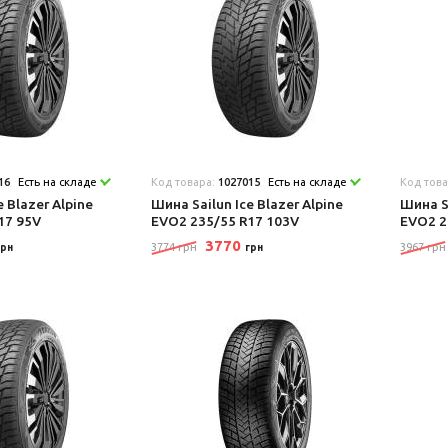
16
Есть на складе
Код товара:
1027015
Есть на складе
Код тов
e Blazer Alpine
Шина Sailun Ice Blazer Alpine
Шина Sa
17 95V
EVO2 235/55 R17 103V
EVO2 2
3770
3774 грн
3967 грн
грн
грн