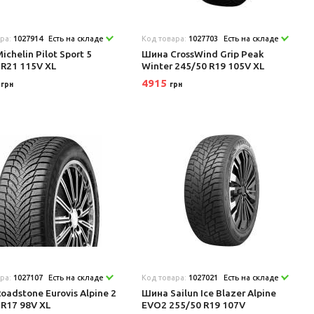
ара:
1027914
Есть на складе
Код товара:
1027703
Есть на складе
chelin Pilot Sport 5
Шина CrossWind Grip Peak
 R21 115V XL
Winter 245/50 R19 105V XL
8
4915
грн
грн
ара:
1027107
Есть на складе
Код товара:
1027021
Есть на складе
oadstone Eurovis Alpine 2
Шина Sailun Ice Blazer Alpine
 R17 98V XL
EVO2 255/50 R19 107V