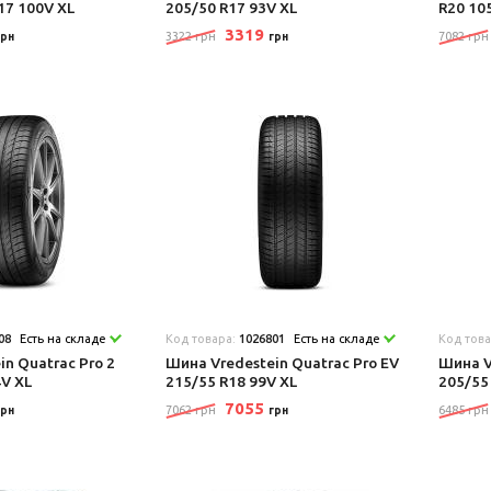
17 100V XL
205/50 R17 93V XL
R20 10
3319
3322 грн
7082 грн
грн
грн
08
Есть на складе
Код товара:
1026801
Есть на складе
Код тов
n Quatrac Pro 2
Шина Vredestein Quatrac Pro EV
Шина V
4V XL
215/55 R18 99V XL
205/55
7055
7062 грн
6485 грн
грн
грн