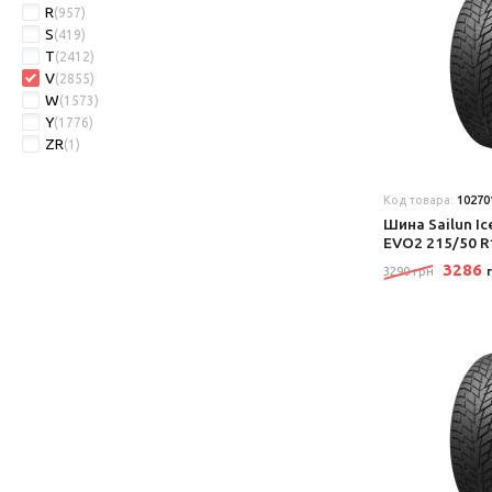
R
(957)
S
(419)
T
(2412)
V
(2855)
W
(1573)
Y
(1776)
ZR
(1)
Код товара:
10270
Шина Sailun Ic
EVO2 215/50 R
3286
3290 грн