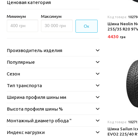
Ценовая категория
Минимум
Максимум
Код товара:
10279
Шина Neolin N
Ок
255/35 R20 97
4430
грн
Производитель изделия
Популярные
Сезон
Тип транспорта
Ширина профиля шины мм
Высота профиля шины %
Монтажный диаметр обода "
Код товара:
10271
Шина Sailun Ic
Индекс нагрузки
EVO2 225/40 R