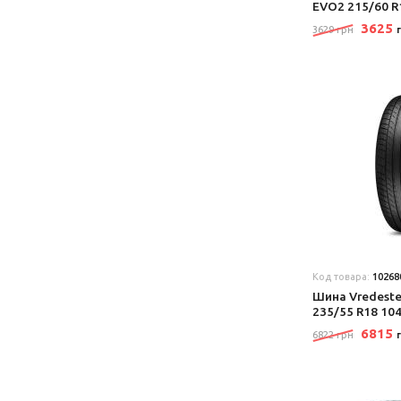
EVO2 215/60 R
3625
3629 грн
Код товара:
10268
Шина Vredestei
235/55 R18 10
6815
6822 грн