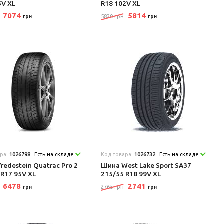
5V XL
R18 102V XL
7074
5814
5820 грн
грн
грн
ара:
1026798
Есть на складе
Код товара:
1026732
Есть на складе
redestein Quatrac Pro 2
Шина West Lake Sport SA37
 R17 95V XL
215/55 R18 99V XL
6478
2741
2765 грн
грн
грн