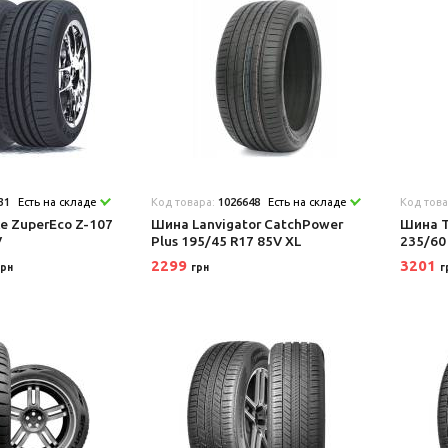
31
Есть на складе
Код товара:
1026648
Есть на складе
Код тов
e ZuperEco Z-107
Шина Lanvigator CatchPower
Шина T
V
Plus 195/45 R17 85V XL
235/60
2299
3201
грн
грн
г