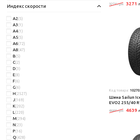
3271
3274 грн
Индекс скорости
A2
(5)
A3
(1)
A4
(1)
A5
(5)
A6
(72)
A8
(47)
B
(5)
C
(2)
D
(3)
E
(8)
F
(6)
G
(6)
Код товара:
10270
H
(2527)
Шина Sailun Ic
J
(169)
EVO2 255/40 R
K
(202)
4639
4644 грн
L
(220)
M
(294)
N
(23)
P
(16)
Q
(428)