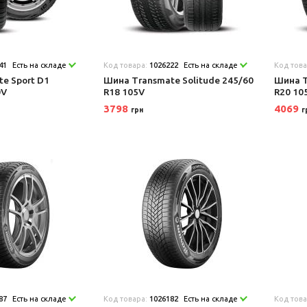
41
Есть на складе
Код товара:
1026222
Есть на складе
Код тов
e Sport D1
Шина Transmate Solitude 245/60
Шина T
0V
R18 105V
R20 10
3798
4069
грн
г
87
Есть на складе
Код товара:
1026182
Есть на складе
Код тов