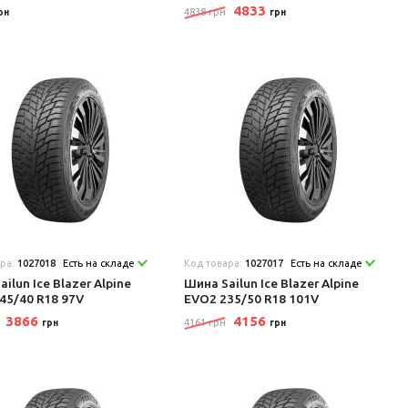
4833
4838 грн
рн
грн
ара:
1027018
Есть на складе
Код товара:
1027017
Есть на складе
ilun Ice Blazer Alpine
Шина Sailun Ice Blazer Alpine
45/40 R18 97V
EVO2 235/50 R18 101V
3866
4156
4161 грн
грн
грн