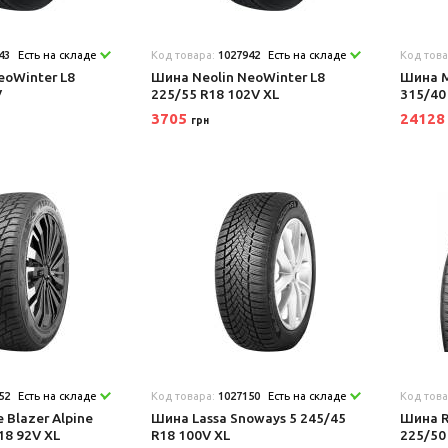
43
Есть на складе
Код товара:
1027942
Есть на складе
Код тов
eoWinter L8
Шина Neolin NeoWinter L8
Шина Mi
V
225/55 R18 102V XL
315/40
3705
2412
грн
52
Есть на складе
Код товара:
1027150
Есть на складе
Код тов
e Blazer Alpine
Шина Lassa Snoways 5 245/45
Шина R
18 92V XL
R18 100V XL
225/50