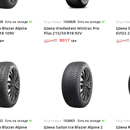
08
Есть на складе
Код товара:
1026828
Есть на складе
Код тов
e Blazer Alpine
Шина Vredestein Wintrac Pro
Шина Sa
18 109V
Plus 215/50 R18 92V
EVO2 2
8017
8025 грн
4677 грн
грн
грн
22
Есть на складе
Код товара:
1026821
Есть на складе
Код тов
e Blazer Alpine
Шина Sailun Ice Blazer Alpine 2
Шина R