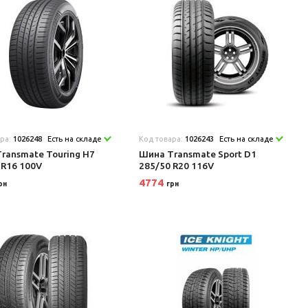
ара:
1026248
Есть на складе
Код товара:
1026243
Есть на складе
ransmate Touring H7
Шина Transmate Sport D1
 R16 100V
285/50 R20 116V
4774
рн
грн