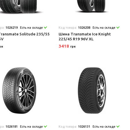
ара:
1026219
Есть на складе
Код товара:
1026208
Есть на складе
ransmate Solitude 235/55
Шина Transmate Ice Knight
5V
225/45 R19 96V XL
3418
рн
грн
ара:
1026181
Есть на складе
Код товара:
1026131
Есть на складе