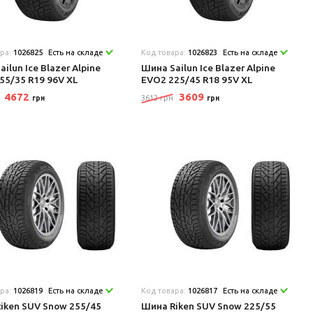
ара:
1026825
Есть на складе
Код товара:
1026823
Есть на складе
ilun Ice Blazer Alpine
Шина Sailun Ice Blazer Alpine
55/35 R19 96V XL
EVO2 225/45 R18 95V XL
4672
3609
3612 грн
грн
грн
ара:
1026819
Есть на складе
Код товара:
1026817
Есть на складе
iken SUV Snow 255/45
Шина Riken SUV Snow 225/55