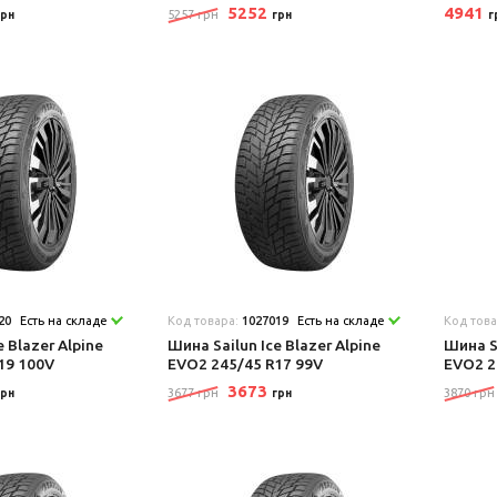
5252
4941
5257 грн
грн
грн
г
20
Есть на складе
Код товара:
1027019
Есть на складе
Код тов
e Blazer Alpine
Шина Sailun Ice Blazer Alpine
Шина Sa
19 100V
EVO2 245/45 R17 99V
EVO2 2
3673
3677 грн
3870 грн
грн
грн