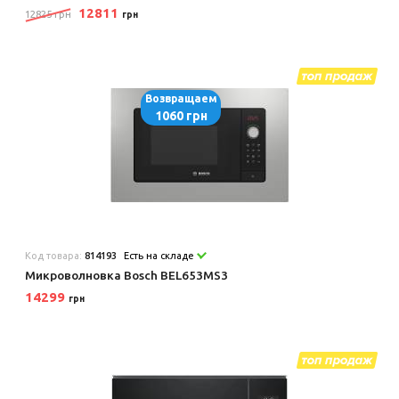
12811
12825 грн
грн
Возвращаем
1060 грн
Код товара:
814193
Есть на складе
Микроволновка Bosch BEL653MS3
14299
грн