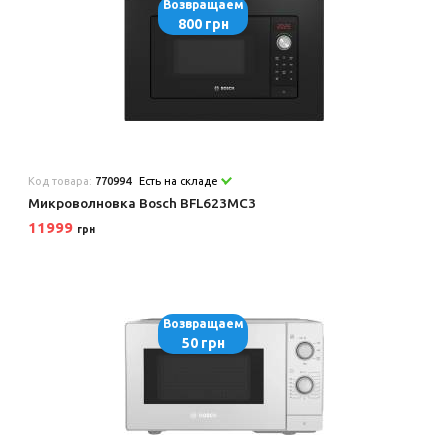
Возвращаем
800 грн
Код товара:
770994
Есть на складе
Микроволновка Bosch BFL623MC3
11999
грн
Возвращаем
50 грн