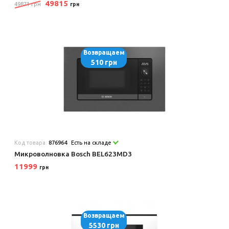
49815
49871 грн
грн
Возвращаем
510 грн
Код товара:
876964
Есть на складе
Микроволновка Bosch BEL623MD3
11999
грн
Возвращаем
5530 грн