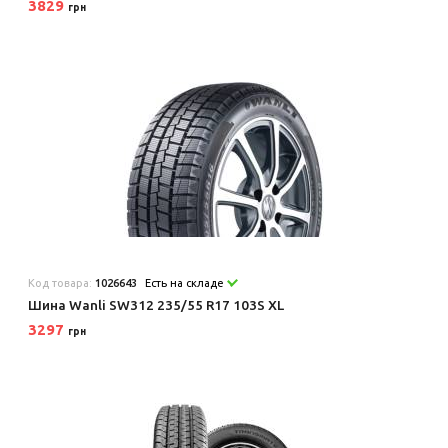
3829
грн
Код товара:
1026643
Есть на складе
Шина Wanli SW312 235/55 R17 103S XL
3297
грн