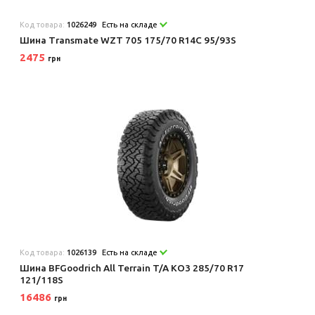
Код товара:
1026249
Есть на складе
Шина Transmate WZT 705 175/70 R14C 95/93S
2475
грн
Код товара:
1026139
Есть на складе
Шина BFGoodrich All Terrain T/A KO3 285/70 R17
121/118S
16486
грн