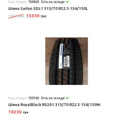
Код товара:
730925
Есть на складе
Шина Sailun SDL1 315/70 R22.5 154/150L
15330
15347 грн
грн
Код товара:
722102
Есть на складе
Шина RoyalBlack RS201 315/70 R22.5 154/150M
10230
грн