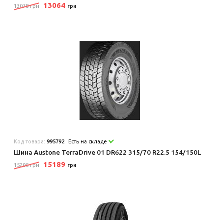
13064
13078 грн
грн
Код товара:
995792
Есть на складе
Шина Austone TerraDrive 01 DR622 315/70 R22.5 154/150L
15189
15205 грн
грн