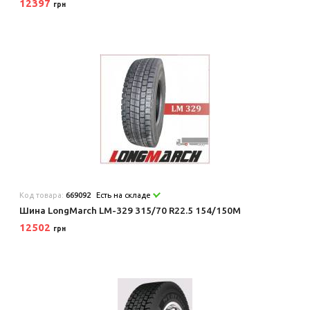
12397
грн
Код товара:
669092
Есть на складе
Шина LongMarch LM-329 315/70 R22.5 154/150M
12502
грн