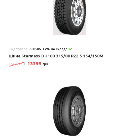
Код товара:
668506
Есть на складе
Шина Starmaxx DH100 315/80 R22.5 154/150M
13399
16455 грн
грн