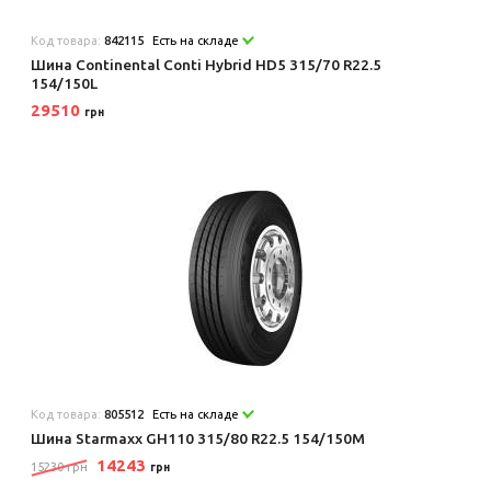
Код товара:
842115
Есть на складе
Шина Continental Conti Hybrid HD5 315/70 R22.5
154/150L
29510
грн
Код товара:
805512
Есть на складе
Шина Starmaxx GH110 315/80 R22.5 154/150M
14243
15230 грн
грн