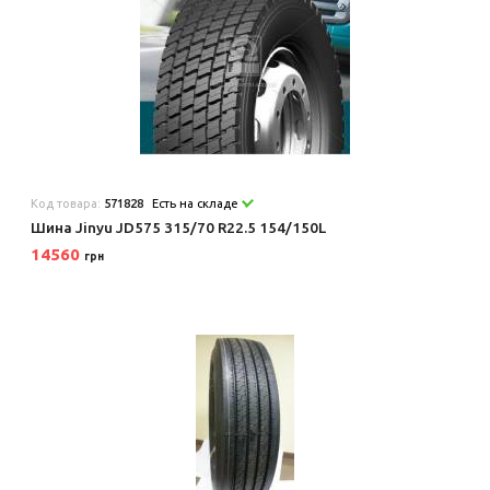
Код товара:
571828
Есть на складе
Шина Jinyu JD575 315/70 R22.5 154/150L
14560
грн