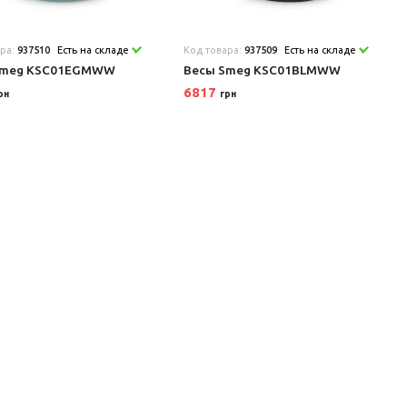
ара:
937510
Есть на складе
Код товара:
937509
Есть на складе
Smeg KSC01EGMWW
Весы Smeg KSC01BLMWW
6817
рн
грн