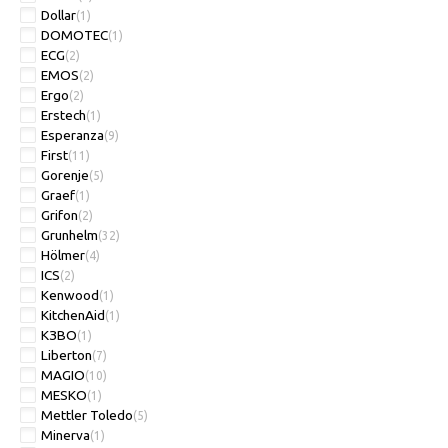
Dollar
(1)
DOMOTEC
(1)
ECG
(2)
EMOS
(2)
Ergo
(2)
Erstech
(1)
Esperanza
(9)
First
(11)
Gorenje
(5)
Graef
(1)
Grifon
(2)
Grunhelm
(32)
Hölmer
(4)
ICS
(2)
Kenwood
(1)
KitchenAid
(1)
KЗBO
(1)
Liberton
(7)
MAGIO
(10)
MESKO
(1)
Mettler Toledo
(5)
Minerva
(1)