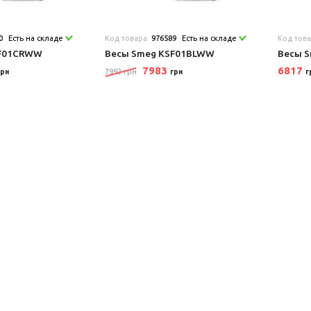
0
Есть на складе
Код товара:
976589
Есть на складе
Код тов
SF01CRWW
Весы Smeg KSF01BLWW
Весы 
7983
6817
7992 грн
грн
грн
г