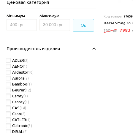
Ценовая категория
Минимум
Максимум
Код товара:
97659
Весы Smeg K
Ок
7983
7992 грн
Производитель изделия
ADLER
(3)
AENO
(1)
Ardesto
(10)
Aurora
(2)
Bamboo
(1)
Beurer
(12)
Camry
(1)
Canrey
(1)
CAS
(14)
Caso
(2)
CATLER
(1)
Clatronic
(3)
DIBAL
(2)