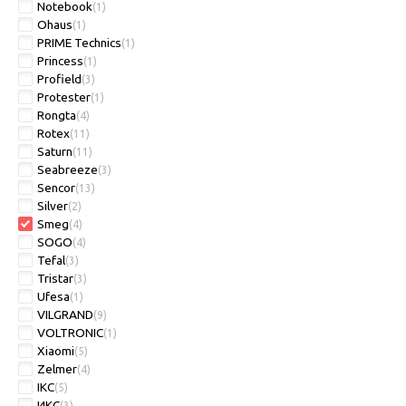
Notebook
(1)
Ohaus
(1)
PRIME Technics
(1)
Princess
(1)
Profield
(3)
Protester
(1)
Rongta
(4)
Rotex
(11)
Saturn
(11)
Seabreeze
(3)
Sencor
(13)
Silver
(2)
Smeg
(4)
SOGO
(4)
Tefal
(3)
Tristar
(3)
Ufesa
(1)
VILGRAND
(9)
VOLTRONIC
(1)
Xiaomi
(5)
Zelmer
(4)
ІКС
(5)
ИКС
(3)