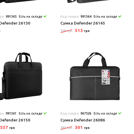
ара:
991365
Есть на складе
Код товара:
991364
Есть на складе
Defender 26130
Сумка Defender 26145
513
538 грн
н
грн
ара:
991361
Есть на складе
Код товара:
967526
Есть на складе
Defender 26150
Сумка Defender 26086
557
301
385 грн
грн
грн