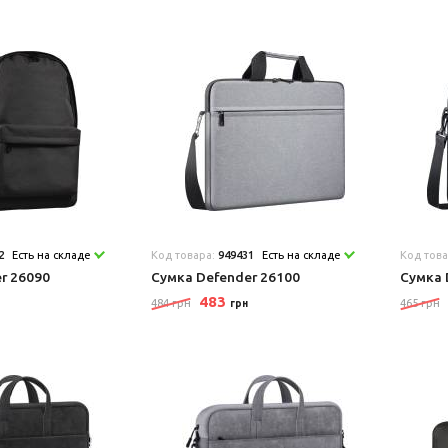
2
Есть на складе
Код товара:
949431
Есть на складе
Код тов
r 26090
Сумка Defender 26100
Сумка 
483
484 грн
465 грн
грн