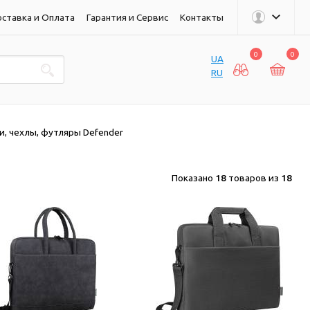
ставка и Оплата
Гарантия и Сервис
Контакты
0
0
UA
RU
и, чехлы, футляры Defender
Показано
18
товаров из
18