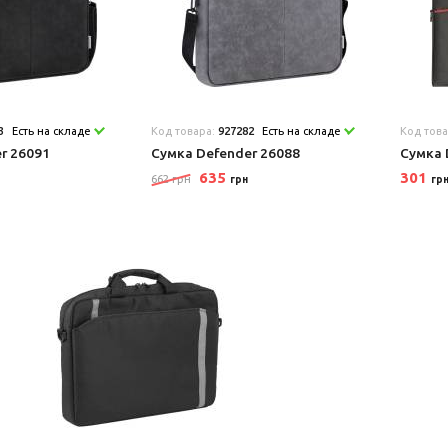
3
Есть на складе
Код товара:
927282
Есть на складе
Код тов
r 26091
Сумка Defender 26088
Сумка 
635
301
662 грн
грн
гр