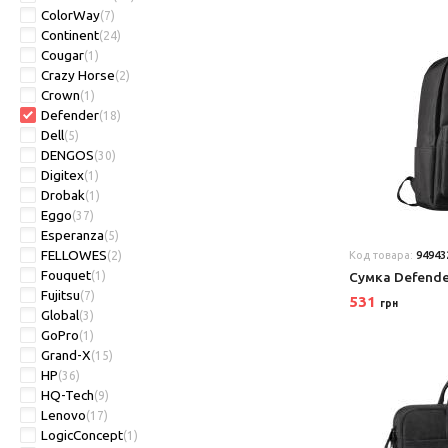
ColorWay
(7)
Continent
(24)
Cougar
(1)
Crazy Horse
(2)
Crown
(1)
Defender
(18)
Dell
(5)
DENGOS
(30)
Digitex
(1)
Drobak
(1)
Eggo
(37)
Esperanza
(5)
FELLOWES
(2)
Код товара:
94943
Fouquet
(1)
Сумка Defende
Fujitsu
(7)
531
грн
Global
(3)
GoPro
(1)
Grand-X
(15)
HP
(36)
HQ-Tech
(9)
Lenovo
(17)
LogicConcept
(1)