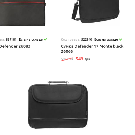
ара:
887181
Есть на складе
Код товара:
522340
Есть на складе
Defender 26083
Сумка Defender 17 Monte black
26065
н
543
586 грн
грн