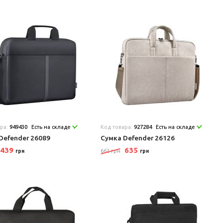
ара:
949430
Есть на складе
Код товара:
927284
Есть на складе
Defender 26089
Сумка Defender 26126
439
635
662 грн
грн
грн