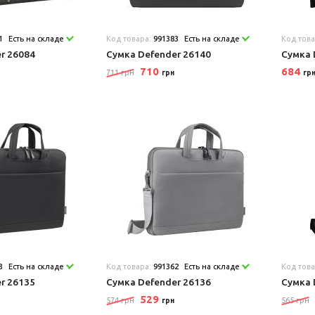
1
Есть на складе
Код товара:
991383
Есть на складе
Код тов
r 26084
Сумка Defender 26140
Сумка 
710
684
711 грн
грн
гр
3
Есть на складе
Код товара:
991362
Есть на складе
Код тов
r 26135
Сумка Defender 26136
Сумка 
529
574 грн
565 грн
грн