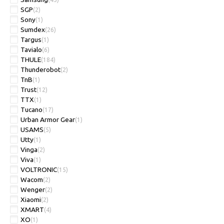
SGP
(2)
Sony
(1)
Sumdex
(26)
Targus
(1)
Tavialo
(6)
THULE
(184)
Thunderobot
(2)
TnB
(1)
Trust
(12)
TTX
(1)
Tucano
(17)
Urban Armor Gear
(1)
USAMS
(5)
Utty
(1)
Vinga
(2)
Viva
(1)
VOLTRONIC
(15)
Wacom
(2)
Wenger
(2)
Xiaomi
(2)
XMART
(4)
XO
(1)