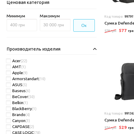
Ценовая категория
Минимум
Максимум
Код товара:
99791
Сумка Defende
Ок
577
578 грн
грн
Производитель изделия
Acer
(22)
AMT
(1)
Apple
(9)
Armorstandart
(10)
ASUS
(5)
Baseus
(6)
BeCover
(50)
Belkin
(1)
BlackBerry
(1)
Код товара:
99136
Brando
(4)
Сумка Defende
Canyon
(3)
CAPDASE
(2)
529
574 грн
грн
CASE LOGIC
(78)