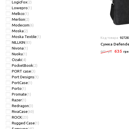
LogicFox
(2)
Lowepro
(1)
Melkco
(1)
Merlion
(2)
Modecom
(6)
Moska
(2)
Moska Textile
(1)
Код товара:
92728
NILLKIN
(83)
Сумка Defende
Nivona
(1)
635
662 грн
грн
Nuoku
(1)
Ozaki
(4)
PocketBook
(2)
PORT case
(3)
Port Designs
(1)
PortCase
(1)
Porto
(1)
Promate
(1)
Razer
(1)
Redragon
(3)
RivaCase
(60)
ROCK
(23)
Rugged Case
(1)
Samsung
(45)