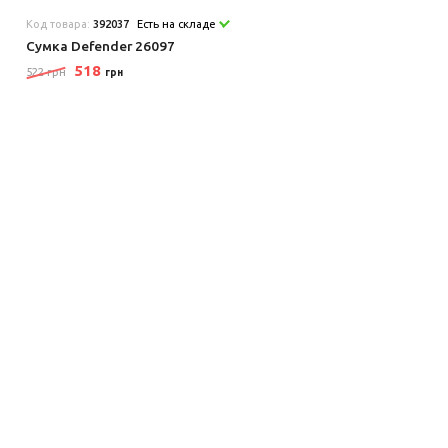
Код товара:
392037
Есть на складе
Сумка Defender 26097
518
522 грн
грн