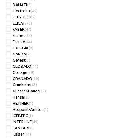
DAHATI
(5)
Electrolux
(45)
ELEYUS
(207)
ELICA
(273)
FABER
(44)
Falmec
(34)
Franke
(44)
FREGGIA
(9)
GARDA
(2)
Gefest
(3)
GLOBALO
(11)
Gorenje
(39)
GRANADO
(69)
Grunhelm
(43)
Gunter&Hauer
(32)
Hansa
(29)
HEINNER
(1)
Hotpoint-Ariston
(1)
ICEBERG
(1)
INTERLINE
(49)
JANTAR
(36)
Kaiser
(41)