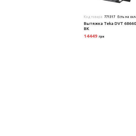
Код товара:
771317
Есть на ск
Вытяжка Teka DVT 68660
BK
14449
грн