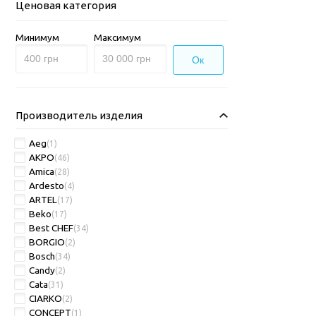
Ценовая категория
Минимум
Максимум
Ок
Производитель изделия
Aeg
(1)
AKPO
(46)
Amica
(28)
Ardesto
(4)
ARTEL
(17)
Beko
(17)
Best CHEF
(34)
BORGIO
(2)
Bosch
(34)
Candy
(2)
Cata
(31)
CIARKO
(2)
CONCEPT
(1)