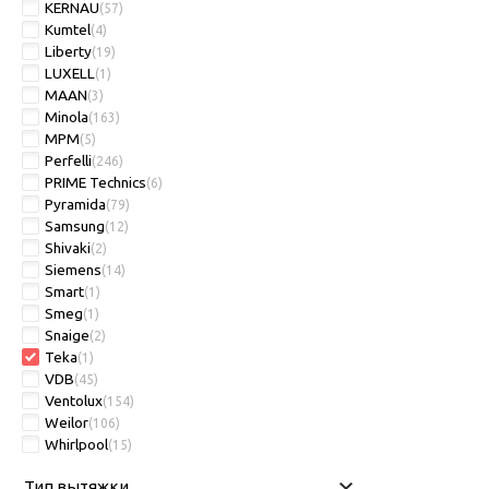
KERNAU
(57)
Kumtel
(4)
Liberty
(19)
LUXELL
(1)
MAAN
(3)
Minola
(163)
MPM
(5)
Perfelli
(246)
PRIME Technics
(6)
Pyramida
(79)
Samsung
(12)
Shivaki
(2)
Siemens
(14)
Smart
(1)
Smeg
(1)
Snaige
(2)
Teka
(1)
VDB
(45)
Ventolux
(154)
Weilor
(106)
Whirlpool
(15)
Тип вытяжки