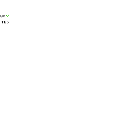
ладе
 TBS