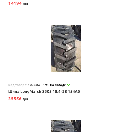
14194
грн
Код товара:
1025367
Есть на складе
Шина LongMarch S305 18.4-38 154A6
25556
грн