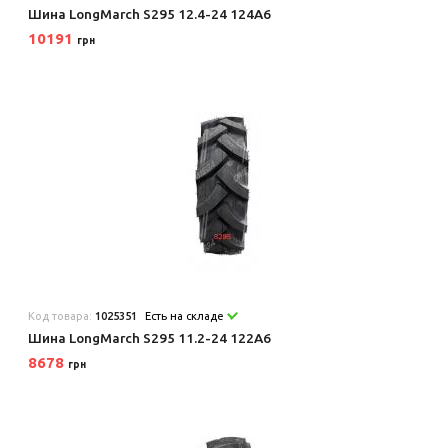
Шина LongMarch S295 12.4-24 124A6
10191
грн
Код товара:
1025351
Есть на складе
Шина LongMarch S295 11.2-24 122A6
8678
грн