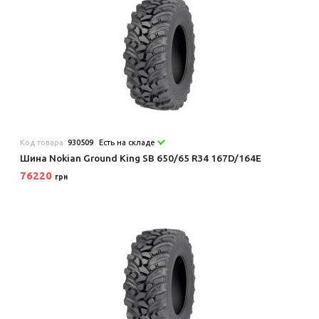
Код товара:
930509
Есть на складе
Шина Nokian Ground King SB 650/65 R34 167D/164E
76220
грн