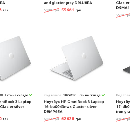
8EA
and glacier gray D9LU8EA
Glacier
D9MA1
23
55661
55801 грн
грн
грн
55801 гр
38
Есть на складе
Код товара:
1027037
Есть на складе
Код тов
niBook 3 Laptop
Ноутбук HP OmniBook 3 Laptop
Ноутбу
lacier silver
16-bu0043nwx Glacier silver
17-dk0
D9MP6EA
iron g
20
62628
62815 грн
49450 гр
грн
грн