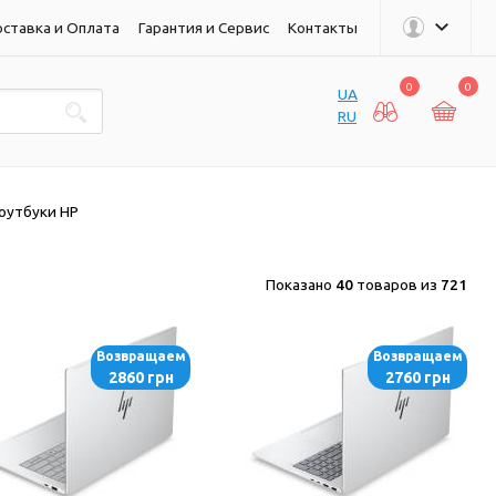
ставка и Оплата
Гарантия и Сервис
Контакты
0
0
UA
RU
оутбуки HP
Показано
40
товаров из
721
Возвращаем
Возвращаем
2860 грн
2760 грн