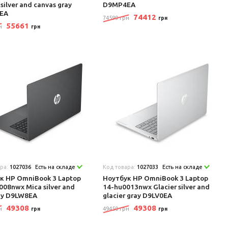
 silver and canvas gray
D9MP4EA
EA
74412
74599 грн
грн
55661
н
грн
ара:
1027036
Есть на складе
Код товара:
1027033
Есть на складе
к HP OmniBook 3 Laptop
Ноутбук HP OmniBook 3 Laptop
008nwx Mica silver and
14-hu0013nwx Glacier silver and
ray D9LW8EA
glacier gray D9LV0EA
49308
49308
н
49450 грн
грн
грн