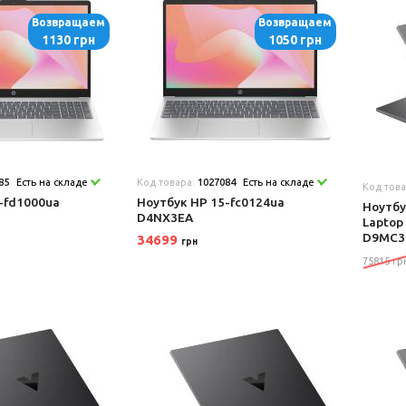
Возвращаем
Возвращаем
1130 грн
1050 грн
85
Есть на складе
Код товара:
1027084
Есть на складе
Код тов
-fd1000ua
Ноутбук HP 15-fc0124ua
Ноутбу
D4NX3EA
Laptop
D9MC3
34699
грн
75815 гр