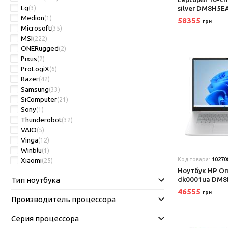
Lg
silver DM8H5E
(3)
Medion
(1)
58355
грн
Microsoft
(35)
MSI
(222)
ONERugged
(2)
Pixus
(2)
ProLogiX
(6)
Razer
(42)
Samsung
(33)
SiComputer
(21)
Sony
(1)
Thunderobot
(32)
VAIO
(5)
Vinga
(12)
Winblu
(1)
Xiaomi
Код товара:
10270
(25)
Ноутбук HP Om
dk0001ua DM8
Тип ноутбука
46555
грн
Производитель процессора
Серия процессора