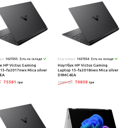
ара:
1027055
Есть на складе
Код товара:
1027054
Есть на складе
к HP Victus Gaming
Ноутбук HP Victus Gaming
 15-fa2017nwx Mica silver
Laptop 15-fa2018nwx Mica silver
EA
D9MC4EA
75581
70858
н
71045 грн
грн
грн