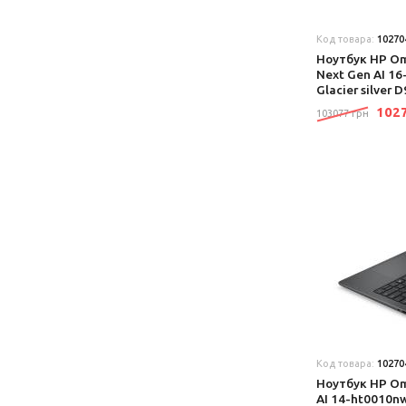
Код товара:
10270
Ноутбук HP Om
Next Gen AI 1
Glacier silver 
102
103077 грн
Код товара:
10270
Ноутбук HP Om
AI 14-ht0010nw