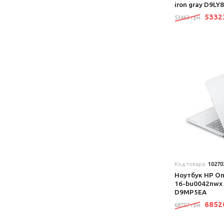
iron gray D9LY
533
53463 грн
Код товара:
10270
Ноутбук HP Om
16-bu0042nwx G
D9MP5EA
685
68707 грн