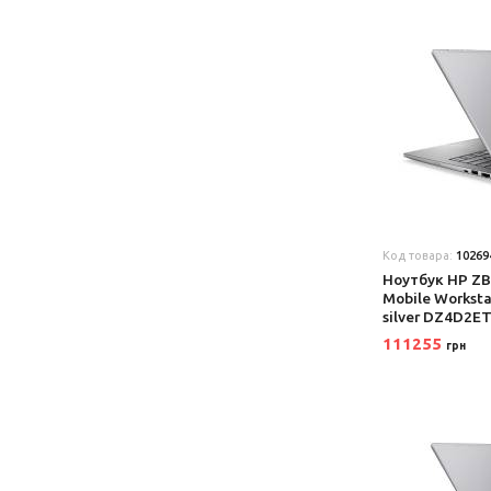
Код товара:
10269
Ноутбук HP ZBo
Mobile Worksta
silver DZ4D2E
111255
грн