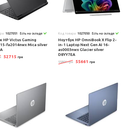
ара:
1027051
Есть на складе
Код товара:
1027050
Есть на складе
к HP Victus Gaming
Ноутбук HP OmniBook X Flip 2-
 15-fa2014nwx Mica silver
in-1 Laptop Next Gen AI 16-
EA
as0003nwx Glacier silver
D8YY7EA
52715
н
грн
55661
55801 грн
грн