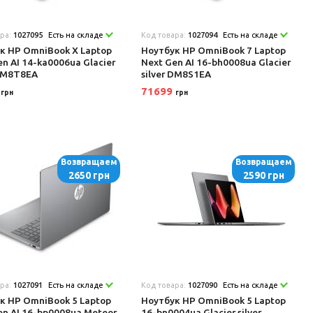
ара:
1027095
Есть на складе
Код товара:
1027094
Есть на складе
к HP OmniBook X Laptop
Ноутбук HP OmniBook 7 Laptop
en AI 14-ka0006ua Glacier
Next Gen AI 16-bh0008ua Glacier
 DM8T8EA
silver DM8S1EA
5
71699
грн
грн
Возвращаем
Возвращаем
2650 грн
2590 грн
ара:
1027091
Есть на складе
Код товара:
1027090
Есть на складе
к HP OmniBook 5 Laptop
Ноутбук HP OmniBook 5 Laptop
en AI 16-bp0008ua Meteor
16-bn0004ua Glacier silver