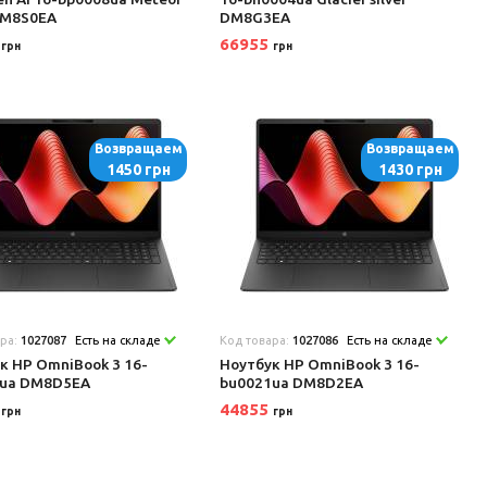
 DM8S0EA
DM8G3EA
9
66955
грн
грн
Возвращаем
Возвращаем
1450 грн
1430 грн
ара:
1027087
Есть на складе
Код товара:
1027086
Есть на складе
к HP OmniBook 3 16-
Ноутбук HP OmniBook 3 16-
6ua DM8D5EA
bu0021ua DM8D2EA
5
44855
грн
грн