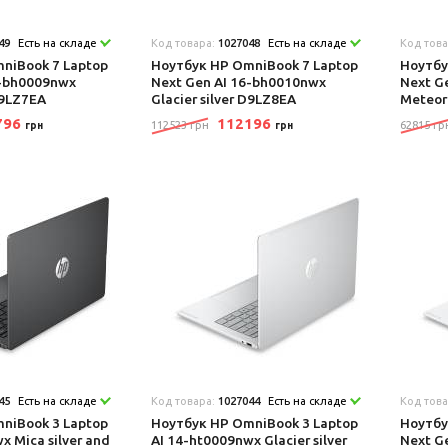
49
Есть на складе
Код товара:
1027048
Есть на складе
Код тов
niBook 7 Laptop
Ноутбук HP OmniBook 7 Laptop
Ноутбу
6-bh0009nwx
Next Gen AI 16-bh0010nwx
Next G
D9LZ7EA
Glacier silver D9LZ8EA
Meteor
796
112196
112523 грн
62815 гр
грн
грн
45
Есть на складе
Код товара:
1027044
Есть на складе
Код тов
niBook 3 Laptop
Ноутбук HP OmniBook 3 Laptop
Ноутбу
x Mica silver and
AI 14-ht0009nwx Glacier silver
Next G