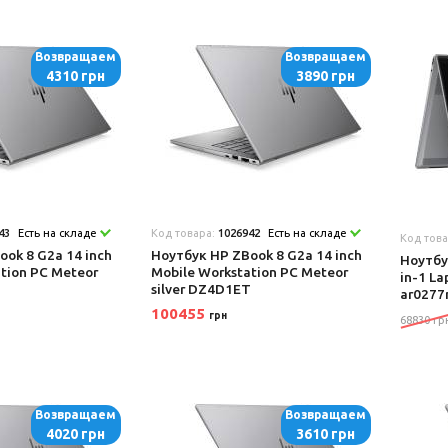
Возвращаем
Возвращаем
4310 грн
3890 грн
43
Есть на складе
Код товара:
1026942
Есть на складе
Код тов
ok 8 G2a 14 inch
Ноутбук HP ZBook 8 G2a 14 inch
Ноутбу
tion PC Meteor
Mobile Workstation PC Meteor
in-1 La
T
silver DZ4D1ET
ar0277
100455
грн
68830 гр
Возвращаем
Возвращаем
4020 грн
3610 грн