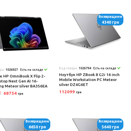
Возвращаем
4340 грн
Код товара:
1026794
Есть на складе
ара:
1026927
Есть на складе
Ноутбук HP ZBook 8 G2i 16 inch
к HP OmniBook X Flip 2-
Mobile Workstation PC Meteor
ptop Next Gen AI 16-
silver DZ4G6ET
ng Meteor silver BA3S6EA
112099
68754
грн
н
грн
Возвращаем
Возвращаем
6650 грн
5640 грн