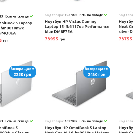
Код товара:
1027096
Есть на складе
Код тов
13
Есть на складе
Ноутбук HP Victus Gaming
Ноутбу
niBook 5 Laptop
Laptop 15-fb3117ua Performance
Next G
4-hm0010nwx
blue DM8F7EA
silver
 D9MQ0EA
73955
7375
03
грн
грн
Возвращаем
Возвращаем
2230 грн
2450 грн
93
Есть на складе
Код товара:
1027092
Есть на складе
Код тов
niBook 5
Ноутбук HP OmniBook 5 Laptop
Ноутбу
0004ua Glacier
Next Gen AI 16-bp0010ua Meteor
Next G