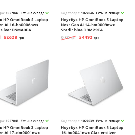
ара:
1027047
Есть на складе
Код товара:
1027046
Есть на складе
к HP OmniBook 5 Laptop
Ноутбук HP OmniBook 5 Laptop
en AI 16-bp0006nwx
Next Gen AI 14-hm0009nwx
 silver D9MA0EA
Starlit blue D9MP9EA
62628
54492
н
54632 грн
грн
грн
ара:
1027043
Есть на складе
Код товара:
1027039
Есть на складе
к HP OmniBook 3 Laptop
Ноутбук HP OmniBook 3 Laptop
en AI 17-dm0001nwx
16-bu0041nwx Glacier silver