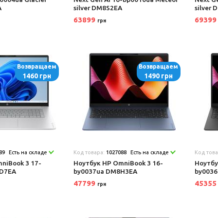
A
silver DM8S2EA
silver
63899
6939
грн
Возвращаем
Возвращаем
1460 грн
1490 грн
89
Есть на складе
Код товара:
1027088
Есть на складе
Код тов
niBook 3 17-
Ноутбук HP OmniBook 3 16-
Ноутбу
D7EA
by0037ua DM8H3EA
by003
47799
4535
грн