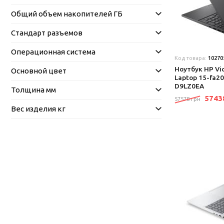
Общий объем накопителей ГБ
Стандарт разъемов
Операционная система
Код товара:
10270
Ноутбук HP Vi
Основной цвет
Laptop 15-fa20
D9LZ0EA
Толщина мм
574
57578 грн
Вес изделия кг