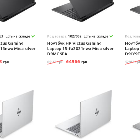
53
Есть на складе
Код товара:
1027052
Есть на складе
Код тов
ctus Gaming
Ноутбук HP Victus Gaming
Ноутбу
13nwx Mica silver
Laptop 15-fa2021nwx Mica silver
Laptop
D9MC6EA
D9LY9
38
64966
65153 грн
52855 гр
грн
грн