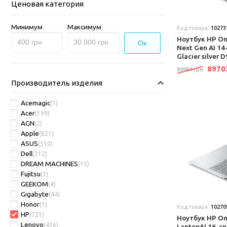
Ценовая категория
Минимум
Максимум
Код товара:
10273
Ноутбук HP Om
Ок
Next Gen AI 1
Glacier silver
897
89984 грн
Производитель изделия
Acemagic
(1)
Acer
(199)
AGN
(2)
Apple
(621)
ASUS
(510)
Dell
(312)
DREAM MACHINES
(15)
Fujitsu
(3)
GEEKOM
(4)
Gigabyte
(44)
Honor
(1)
Код товара:
10270
HP
(721)
Ноутбук HP Om
Lenovo
(436)
LaptopAI 16-cn