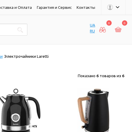
ставка и Оплата
Гарантия и Сервис
Контакты
0
0
UA
RU
ки
Электрочайники Laretti
Показано
6
товаров из
6