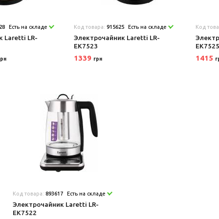
28
Есть на складе
Код товара:
915625
Есть на складе
Код тов
Laretti LR-
Электрочайник Laretti LR-
Электр
EK7523
EK752
1339
1415
грн
грн
г
Код товара:
893617
Есть на складе
Электрочайник Laretti LR-
EK7522