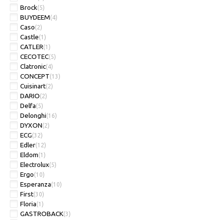
Brock
(5)
BUYDEEM
(4)
Caso
(2)
Castle
(1)
CATLER
(1)
CECOTEC
(5)
Clatronic
(4)
CONCEPT
(13)
Cuisinart
(2)
DARIO
(2)
Delfa
(5)
Delonghi
(16)
DYXON
(2)
ECG
(32)
Edler
(12)
Eldom
(1)
Electrolux
(5)
Ergo
(10)
Esperanza
(10)
First
(30)
Floria
(1)
GASTROBACK
(3)