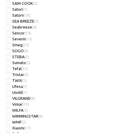
SAM COOK
(2)
Satori
(1)
Saturn
(18)
SEA BREEZE
(3)
Seabreeze
(4)
Sencor
(34)
Severin
(15)
Smeg
(35)
SOGO
(8)
STEBA
(3)
Sumato
(2)
Tefal
(35)
Tristar
(9)
TWIX
(1)
Ufesa
(1)
Unold
(1)
VILGRAND
(8)
Vimar
(10)
WILFA
(3)
WINNINGSTAR
(6)
WMF
(2)
Xiaomi
(17)