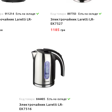
ара:
911214
Есть на складе
Код товара:
897703
Есть на складе
очайник Laretti LR-
Электрочайник Laretti LR-
5
EK7527
1185
рн
грн
Код товара:
844405
Есть на складе
Электрочайник Laretti LR-
EK7516