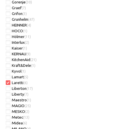
Gorenje
(30)
Graef
(7)
Grifon
(3)
Grunhelm
(47)
HEINNER
(4)
HOCO
(1)
Hölmer
(11)
Interlux
(2)
Kaiser
(1)
KERNAU
(9)
KitchenAid
(21)
Kraft&Dele
(1)
Kyvol
(1)
Lamart
(5)
Laretti
(6)
Liberton
(17)
Liberty
(7)
Maestro
(1)
MAGIO
(25)
MESKO
(2)
Metec
(13)
Midea
(6)
MILANO
(4)