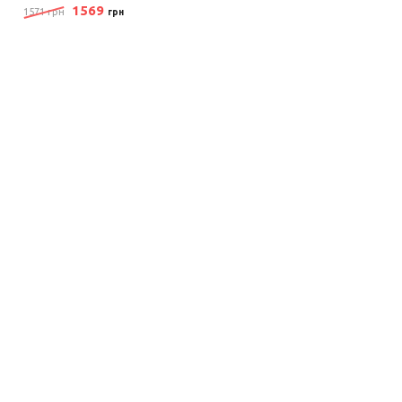
1569
1571 грн
грн