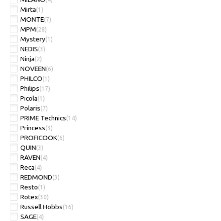
Mirta
(1)
MONTE
(7)
MPM
(28)
Mystery
(1)
NEDIS
(3)
Ninja
(2)
NOVEEN
(6)
PHILCO
(1)
Philips
(17)
Picola
(1)
Polaris
(7)
PRIME Technics
(14)
Princess
(3)
PROFICOOK
(6)
QUIN
(3)
RAVEN
(4)
Reca
(4)
REDMOND
(3)
Resto
(1)
Rotex
(30)
Russell Hobbs
(16)
SAGE
(4)