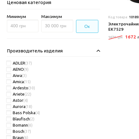
Ценовая категория
Минимум
Максимум
Код товара:
10189
Электрочайник 
Ок
EK7529
1672
1674 грн
Производитель изделия
ADLER
(37)
AENO
(9)
Aiwa
(3)
Amica
(15)
Ardesto
(30)
Ariete
(22)
Astor
(4)
Aurora
(18)
Bass Polska
(4)
Blaufisch
(2)
Bomann
(6)
Bosch
(37)
Braun
(6)