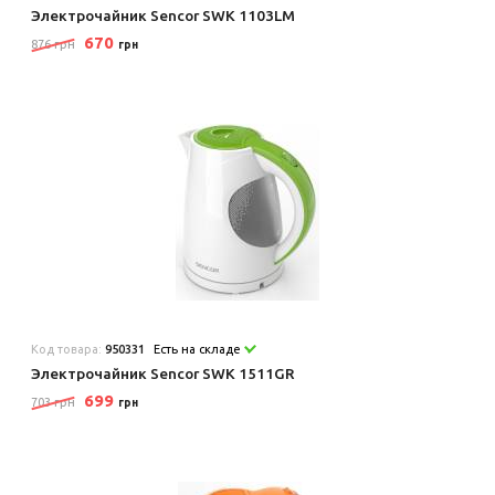
Электрочайник Sencor SWK 1103LM
670
876 грн
грн
Код товара:
950331
Есть на складе
Электрочайник Sencor SWK 1511GR
699
703 грн
грн