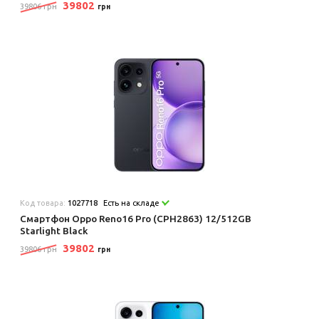
39802
39806 грн
грн
Код товара:
1027718
Есть на складе
Смартфон Oppo Reno16 Pro (CPH2863) 12/512GB
Starlight Black
39802
39806 грн
грн