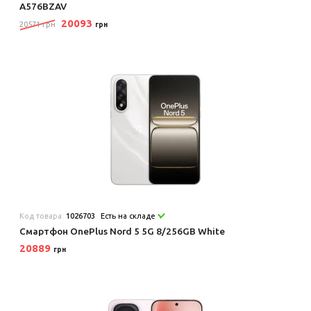
A576BZAV
20093
20571 грн
грн
Код товара:
1026703
Есть на складе
Смартфон OnePlus Nord 5 5G 8/256GB White
20889
грн