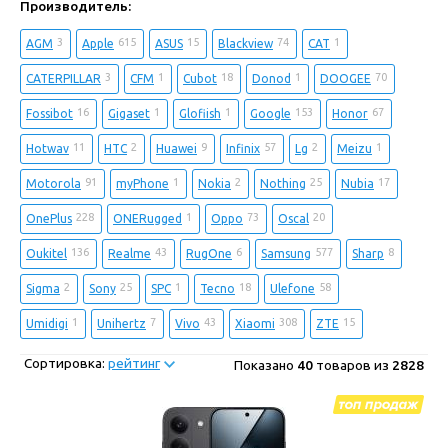
Производитель:
3
615
15
74
1
AGM
Apple
ASUS
Blackview
CAT
3
1
18
1
70
CATERPILLAR
CFM
Cubot
Donod
DOOGEE
16
1
1
153
67
Fossibot
Gigaset
Glofiish
Google
Honor
11
2
9
57
2
1
Hotwav
HTC
Huawei
Infinix
Lg
Meizu
91
1
2
25
17
Motorola
myPhone
Nokia
Nothing
Nubia
228
1
73
20
OnePlus
ONERugged
Oppo
Oscal
136
43
6
577
8
Oukitel
Realme
RugOne
Samsung
Sharp
2
25
1
18
58
Sigma
Sony
SPC
Tecno
Ulefone
1
7
43
308
15
Umidigi
Unihertz
Vivo
Xiaomi
ZTE
Сортировка:
рейтинг
Показано
40
товаров из
2828