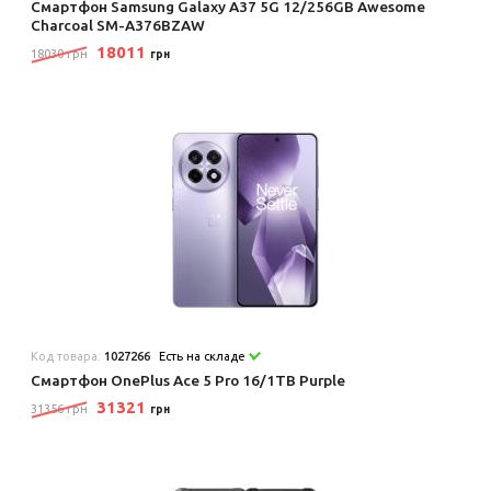
Смартфон Samsung Galaxy A37 5G 12/256GB Awesome
Charcoal SM-A376BZAW
18011
18030 грн
грн
Код товара:
1027266
Есть на складе
Смартфон OnePlus Ace 5 Pro 16/1TB Purple
31321
31356 грн
грн