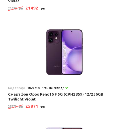
Violet
21492
21495 грн
грн
Код товара:
1027714
Есть на складе
Смартфон Oppo Reno16 F 5G (CPH2859) 12/256GB
Twilight Violet
25871
25873 грн
грн