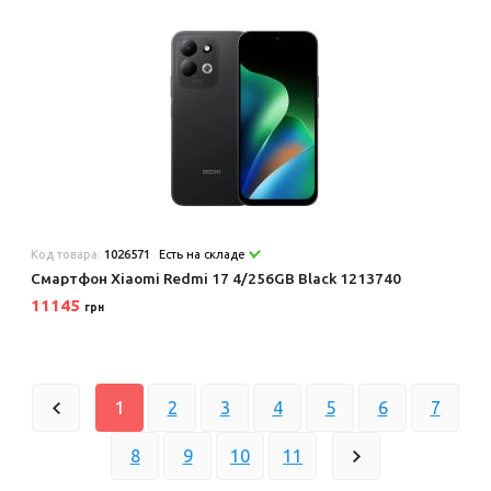
Код товара:
1026571
Есть на складе
Смартфон Xiaomi Redmi 17 4/256GB Black 1213740
11145
грн
1
2
3
4
5
6
7
8
9
10
11