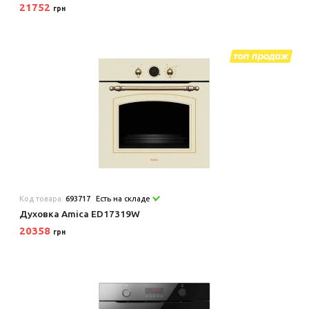
21752
грн
Код товара:
693717
Есть на складе
Духовка Amica ED17319W
20358
грн