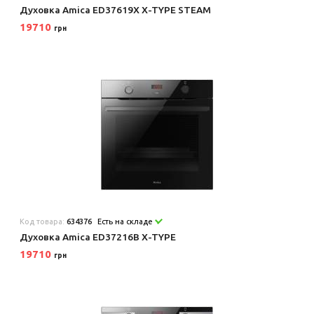
Духовка Amica ED37619X X-TYPE STEAM
19710
грн
Код товара:
634376
Есть на складе
Духовка Amica ED37216B X-TYPE
19710
грн