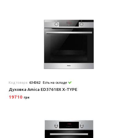
Код товара:
634362
Есть на складе
Духовка Amica ED37618X X-TYPE
19710
грн