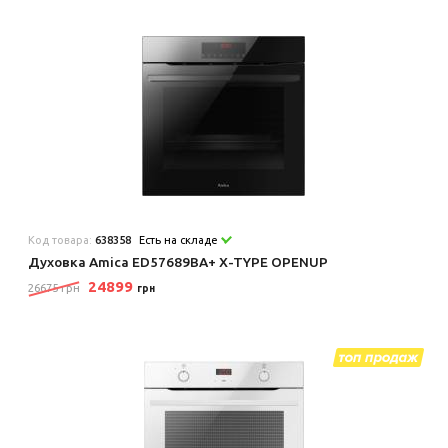
Код товара:
638358
Есть на складе
Духовка Amica ED57689BA+ X-TYPE OPENUP
24899
26675 грн
грн