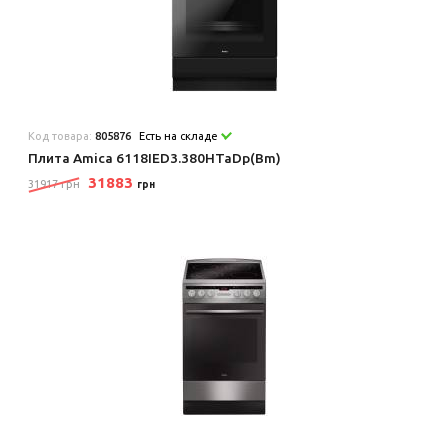
Код товара:
805876
Есть на складе
Плита Amica 6118IED3.380HTaDp(Bm)
31883
31917 грн
грн