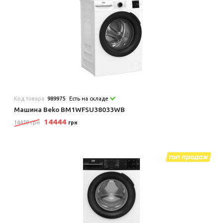
Код товара:
989975
Есть на складе
Машина Beko BM1WFSU38033WB
14444
14459 грн
грн