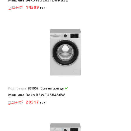
Машина Beko WUE6512WPBSE
14509
14524 грн
грн
Код товара:
861957
Есть на складе
Машина Beko B5WFU58436W
20517
22525 грн
грн