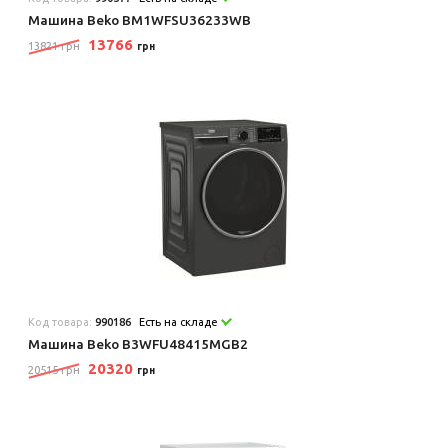
Машина Beko BM1WFSU36233WB
13766
13821 грн
грн
Код товара:
990186
Есть на складе
Машина Beko B3WFU48415MGB2
20320
20515 грн
грн