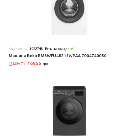
Код товара:
1022748
Есть на складе
Машина Beko BM3WFU48215WPAA 7004740050
16855
17148 грн
грн