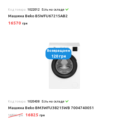
Код товара:
1022012
Есть на складе
Машина Beko B5WFU67215AB2
16570
грн
Возвращаем
120 грн
Код товара:
1020438
Есть на складе
Машина Beko BM3WFU38215WB 7004740051
16825
16826 грн
грн