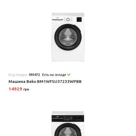
Код товара:
995472
Есть на складе
Машина Beko BM1WFSU37233WPBB
14929
грн