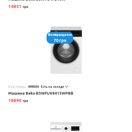
14851
грн
Возвращаем
70 грн
Код товара:
999094
Есть на складе
Машина Beko B5WFU69415WPBB
18890
грн