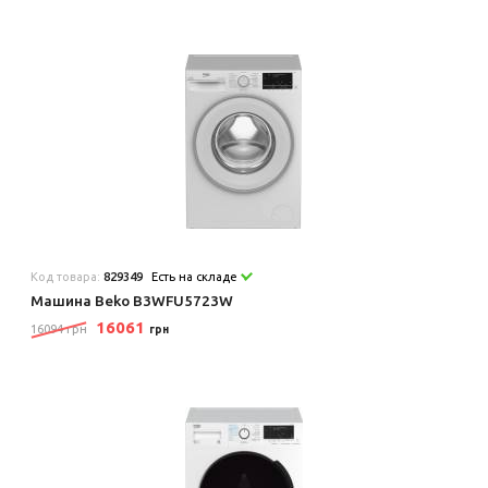
Код товара:
829349
Есть на складе
Машина Beko B3WFU5723W
16061
16094 грн
грн