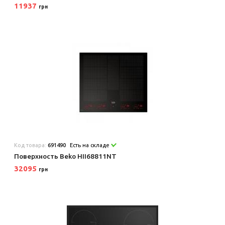
11937
грн
Код товара:
691490
Есть на складе
Поверхность Beko HII68811NT
32095
грн