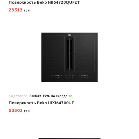
Поверхность Beko HII64720QUF2T
23513
грн
Код товара:
838049
Есть на складе
Поверхность Beko HIXI64700UF
53303
грн