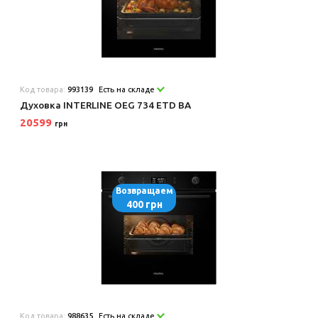
Код товара:
993139
Есть на складе
Духовка INTERLINE OEG 734 ETD BA
20599
грн
Возвращаем
400 грн
Код товара:
988635
Есть на складе