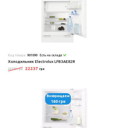
Код товара:
901090
Есть на складе
Холодильник Electrolux LFB3AE82R
22237
22259 грн
грн
Возвращаем
160 грн