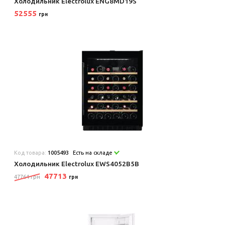
Холодильник Electrolux ENG8MD19S
52555
грн
Код товара:
1005493
Есть на складе
Холодильник Electrolux EWS4052B5B
47713
47764 грн
грн