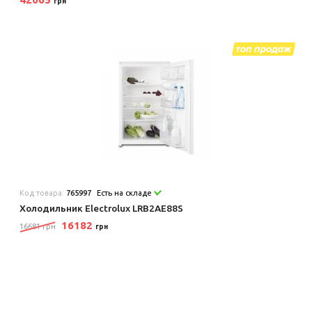
грн
Код товара:
765997
Есть на складе
Холодильник Electrolux LRB2AE88S
16182
16681 грн
грн