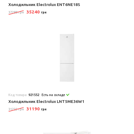
Холодильник Electrolux ENT6NE18S
35240
37288 грн
грн
Код товара:
921552
Есть на складе
Холодильник Electrolux LNT5ME36W1
31190
31222 грн
грн