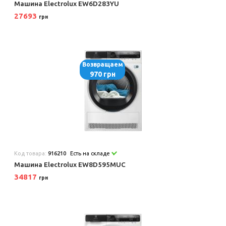
Машина Electrolux EW6D283YU
27693
грн
Возвращаем
970 грн
Код товара:
916210
Есть на складе
Машина Electrolux EW8D595MUC
34817
грн