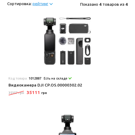
Сортировка:
рейтинг
Показано
4
товаров из
4
Код товара:
1012887
Есть на складе
Видеокамера DJI CP.OS.00000302.02
35111
35357 грн
грн