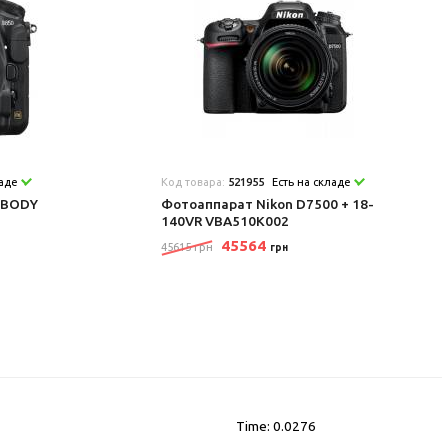
ладе
Код товара:
521955
Есть на складе
 BODY
Фотоаппарат Nikon D7500 + 18-
140VR VBA510K002
45564
45615 грн
грн
Time: 0.0276