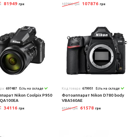
81949
107876
н
107996 грн
грн
грн
ара:
697487
Есть на складе
Код товара:
679951
Есть на складе
парат Nikon Coolpix P950
Фотоаппарат Nikon D780 body
VQA100EA
VBA560AE
34116
61578
н
61646 грн
грн
грн