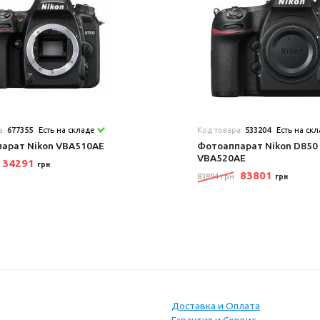
а:
677355
Есть на складе
Код товара:
533204
Есть на ск
арат Nikon VBA510AE
Фотоаппарат Nikon D850
VBA520AE
34291
грн
83801
83894 грн
грн
Доставка и Оплата