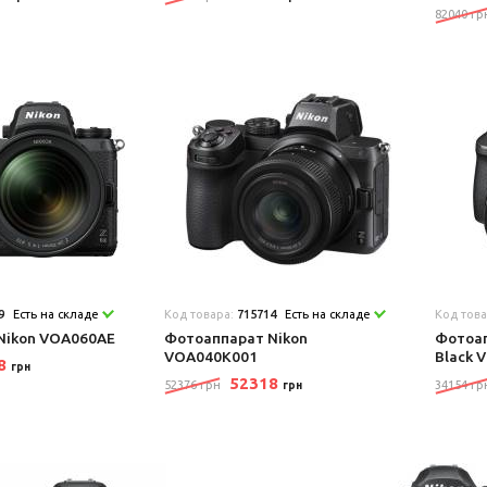
82040 гр
9
Есть на складе
Код товара:
715714
Есть на складе
Код тов
Nikon VOA060AE
Фотоаппарат Nikon
Фотоап
VOA040K001
Black 
48
грн
52318
52376 грн
34154 гр
грн