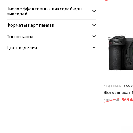
Число эффективных пикселей млн
пикселей
Форматы карт памяти
Тип питания
Цвет изделия
Код товара:
72270
Фотоаппарат 
569
57011 грн