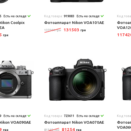
5
Есть на складе
Код товара:
919083
Есть на складе
Код тов
ikon Coolpix
Фотоаппарат Nikon VOA101AE
Фотоап
EA
VOA12
131503
137044 грн
грн
15
1174
грн
9
Есть на складе
Код товара:
723611
Есть на складе
Код тов
Nikon VOA090AE
Фотоаппарат Nikon VOA070AE
Фотоап
VOA06
49
81254
81345 грн
грн
грн