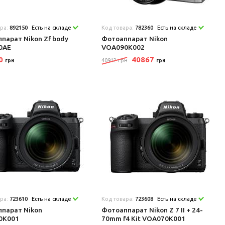
ара:
892150
Есть на складе
Код товара:
782360
Есть на складе
парат Nikon Zf body
Фотоаппарат Nikon
0AE
VOA090K002
20
40867
40912 грн
грн
грн
ара:
723610
Есть на складе
Код товара:
723608
Есть на складе
парат Nikon
Фотоаппарат Nikon Z 7 II + 24-
0K001
70mm f4 Kit VOA070K001