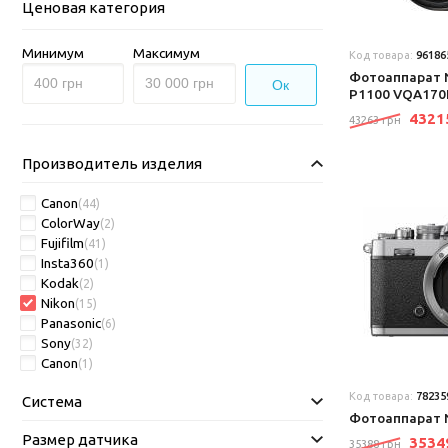
Ценовая категория
Минимум
Максимум
Код товара:
96186
Фотоаппарат N
Ок
P1100 VQA170
432
43263 грн
Производитель изделия
Canon
(44)
ColorWay
(2)
Fujifilm
(41)
Insta360
(1)
Kodak
(2)
Nikon
(15)
Panasonic
(6)
Sony
(32)
Сanon
(1)
Код товара:
78235
Система
Фотоаппарат 
Размер датчика
353
35388 грн