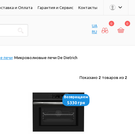
ставка и Оплата
Гарантия и Сервис
Контакты
0
0
UA
RU
е печи
Микроволновые печи De Dietrich
Показано
2
товаров из
2
Возвращаем
5330 грн