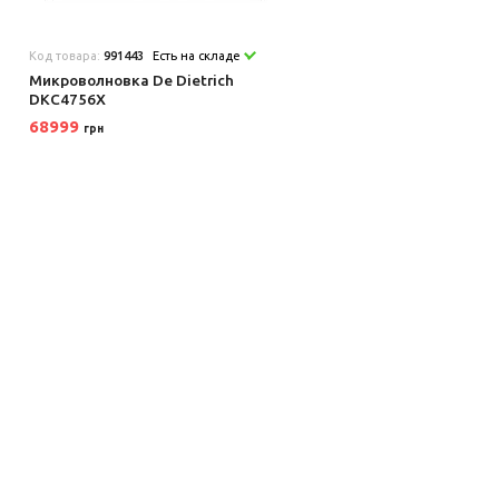
Код товара:
991443
Есть на складе
Микроволновка De Dietrich
DKC4756X
68999
грн