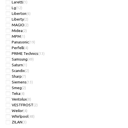
Laretti
(1)
Lg
(12)
Liberton
(6)
Liberty
(2)
MAGIO
(2)
Midea
(2)
MPM
(1)
Panasonic
(19)
Perfelli
(4)
PRIME Technics
(13)
Samsung
(49)
Saturn
(1)
Scandix
(2)
Sharp
(7)
Siemens
(13)
Smeg
(2)
Teka
(4)
Ventolux
(8)
VESTFROST
(2)
Weilor
(4)
Whirlpool
(48)
ZILAN
(3)