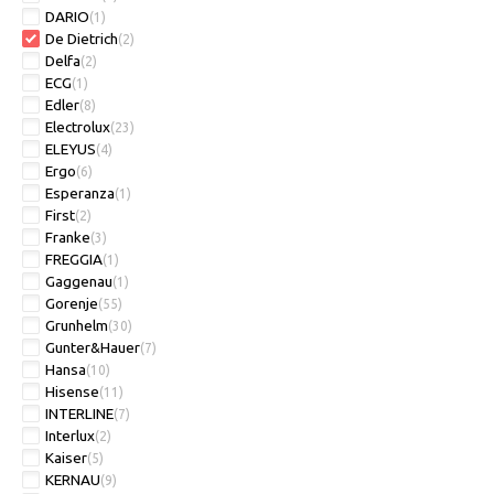
DARIO
(1)
De Dietrich
(2)
Delfa
(2)
ECG
(1)
Edler
(8)
Electrolux
(23)
ELEYUS
(4)
Ergo
(6)
Esperanza
(1)
First
(2)
Franke
(3)
FREGGIA
(1)
Gaggenau
(1)
Gorenje
(55)
Grunhelm
(30)
Gunter&Hauer
(7)
Hansa
(10)
Hisense
(11)
INTERLINE
(7)
Interlux
(2)
Kaiser
(5)
KERNAU
(9)