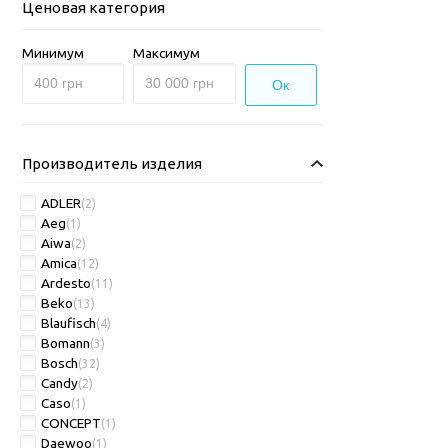
Ценовая категория
Минимум
Максимум
Ок
Производитель изделия
ADLER
(2)
Aeg
(1)
Aiwa
(2)
Amica
(12)
Ardesto
(11)
Beko
(13)
Blaufisch
(4)
Bomann
(3)
Bosch
(32)
Candy
(2)
Caso
(1)
CONCEPT
(1)
Daewoo
(1)