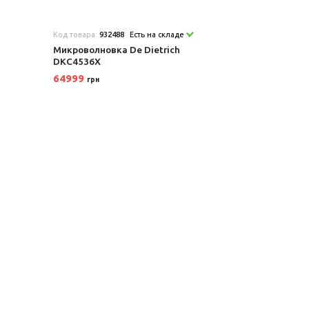
Код товара:
932488
Есть на складе
Микроволновка De Dietrich
DKC4536X
64999
грн