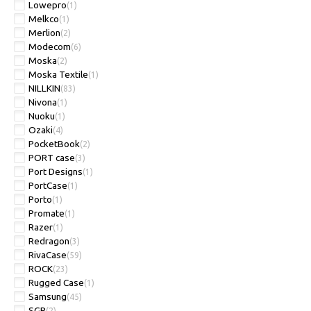
Lowepro
(1)
Melkco
(1)
Merlion
(2)
Modecom
(6)
Moska
(2)
Moska Textile
(1)
NILLKIN
(83)
Nivona
(1)
Nuoku
(1)
Ozaki
(4)
PocketBook
(2)
PORT case
(3)
Port Designs
(1)
PortCase
(1)
Porto
(1)
Promate
(1)
Razer
(1)
Redragon
(3)
RivaCase
(59)
ROCK
(23)
Rugged Case
(1)
Samsung
(45)
SGP
(2)