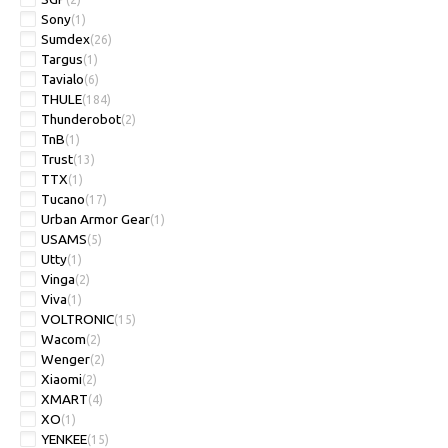
Sony
(1)
Sumdex
(26)
Targus
(1)
Tavialo
(6)
THULE
(184)
Thunderobot
(2)
TnB
(1)
Trust
(13)
TTX
(1)
Tucano
(17)
Urban Armor Gear
(1)
USAMS
(5)
Utty
(1)
Vinga
(2)
Viva
(1)
VOLTRONIC
(15)
Wacom
(2)
Wenger
(2)
Xiaomi
(2)
XMART
(4)
XO
(1)
YENKEE
(15)