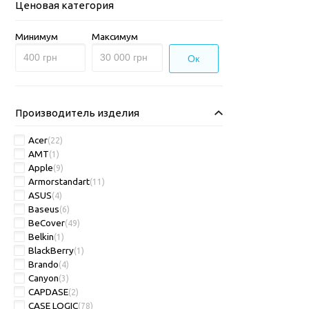
Ценовая категория
Минимум
Максимум
Ок
Производитель изделия
Acer
(22)
AMT
(1)
Apple
(9)
Armorstandart
(11)
ASUS
(4)
Baseus
(6)
BeCover
(49)
Belkin
(1)
BlackBerry
(1)
Brando
(4)
Canyon
(3)
CAPDASE
(2)
CASE LOGIC
(78)