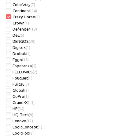
ColorWay
(7)
Continent
(24)
Crazy Horse
(2)
Crown
(1)
Defender
(18)
Dell
(5)
DENGOS
(30)
Digitex
(1)
Drobak
(1)
Eggo
(37)
Esperanza
(5)
FELLOWES
(2)
Fouquet
(1)
Fujitsu
(7)
Global
(3)
GoPro
(1)
Grand-X
(15)
HP
(34)
HQ-Tech
(9)
Lenovo
(17)
LogicConcept
(1)
LogicFox
(2)