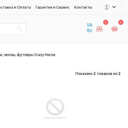
ставка и Оплата
Гарантия и Сервис
Контакты
0
0
UA
RU
и, чехлы, футляры Crazy Horse
Показано
2
товаров из
2