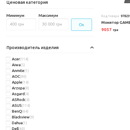
Ценовая категория
Минимум
Максимум
Код товара:
97823
Монитор GAM
Ок
9057
грн
Производитель изделия
Acer
(114)
Aiwa
(5)
Anmite
(1)
AOC
(80)
Apple
(14)
Arzopa
(8)
Asgard
(4)
ASRock
(4)
ASUS
(114)
BenQ
(64)
Blackview
(9)
Dahua
(1)
Dell
(60)