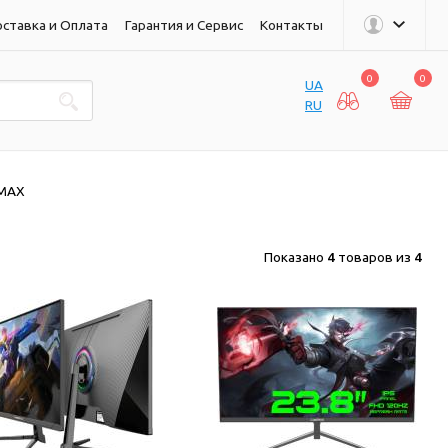
ставка и Оплата
Гарантия и Сервис
Контакты
0
0
UA
RU
MAX
Показано
4
товаров из
4