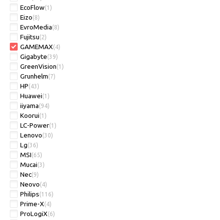
EcoFlow
(1)
Eizo
(8)
EvroMedia
(8)
Fujitsu
(2)
GAMEMAX
(4)
Gigabyte
(39)
GreenVision
(1)
Grunhelm
(7)
HP
(43)
Huawei
(1)
iiyama
(94)
Koorui
(1)
LC-Power
(1)
Lenovo
(30)
Lg
(36)
MSI
(65)
Mucai
(3)
Nec
(9)
Neovo
(4)
Philips
(116)
Prime-X
(4)
ProLogiX
(6)