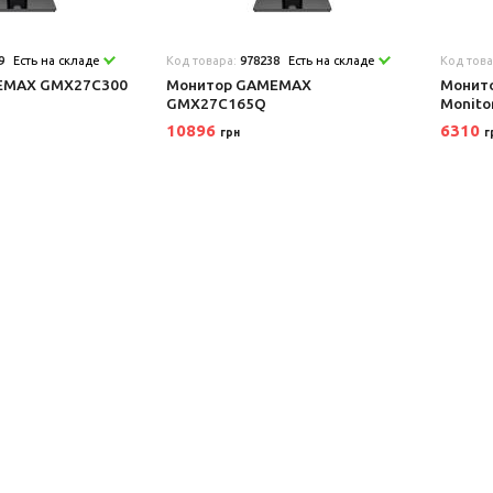
9
Есть на складе
Код товара:
978238
Есть на складе
Код тов
EMAX GMX27C300
Монитор GAMEMAX
Монит
GMX27C165Q
Monito
10896
6310
грн
г