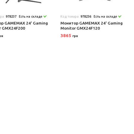
ара:
978237
Есть на складе
Код товара:
978236
Есть на складе
ор GAMEMAX 24' Gaming
Монитор GAMEMAX 24' Gaming
r GMX24F200
Monitor GMX24F120
3865
рн
грн