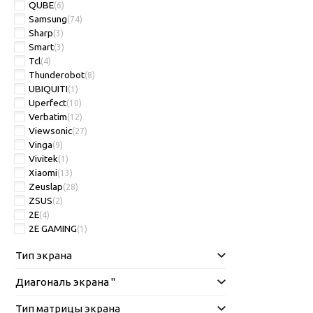
QUBE
(6)
Samsung
(74)
Sharp
(3)
Smart
(3)
Tcl
(4)
Thunderobot
(8)
UBIQUITI
(1)
Uperfect
(10)
Verbatim
(12)
Viewsonic
(27)
Vinga
(9)
Vivitek
(1)
Xiaomi
(13)
Zeuslap
(28)
ZSUS
(2)
2E
(4)
2E GAMING
(1)
Тип экрана
Диагональ экрана "
Тип матрицы экрана