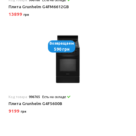
Плита Grunhelm G4FM6612GB
13899
грн
Возвращаем
590 грн
Код товара:
996765
Есть на складе
Плита Grunhelm G4F5600B
9199
грн