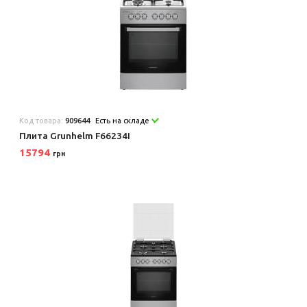
Код товара:
909644
Есть на складе
Плита Grunhelm F66234I
15794
грн