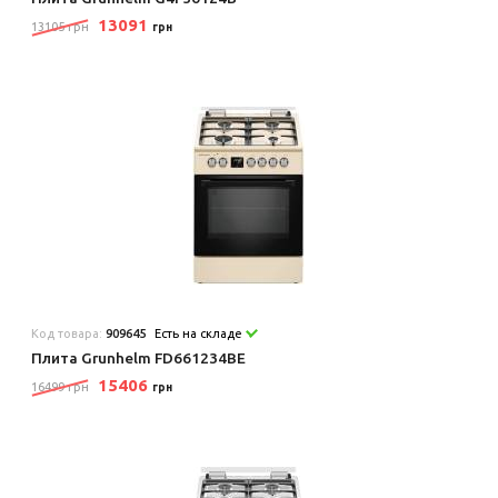
13091
13105 грн
грн
Код товара:
909645
Есть на складе
Плита Grunhelm FD661234BE
15406
16499 грн
грн