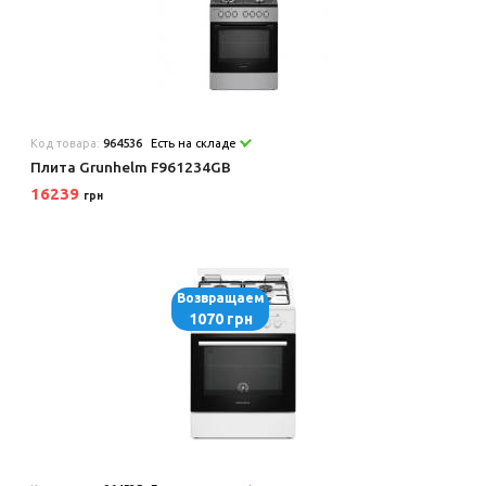
Код товара:
964536
Есть на складе
Плита Grunhelm F961234GB
16239
грн
Возвращаем
1070 грн