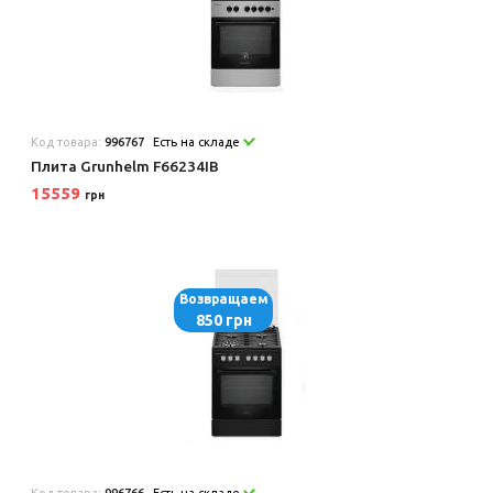
Код товара:
996767
Есть на складе
Плита Grunhelm F66234IB
15559
грн
Возвращаем
850 грн
Код товара:
996766
Есть на складе