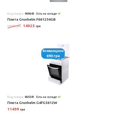
Код товара:
909643
Есть на складе
Плита Grunhelm F661234GB
14025
15559 грн
грн
Возвращаем
690 грн
Код товара:
865541
Есть на складе
Плита Grunhelm G4FG5612W
11499
грн