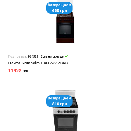
Возвращаем
660 грн
Код товара:
964533
Есть на складе
Плита Grunhelm G4FG5612BRB
11499
грн
Возвращаем
810 грн