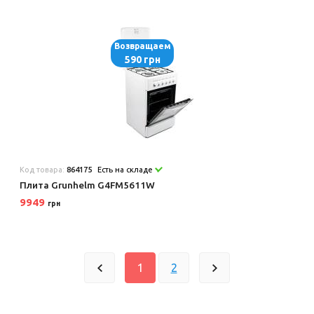
Возвращаем
590 грн
Код товара:
864175
Есть на складе
Плита Grunhelm G4FM5611W
9949
грн
1
2