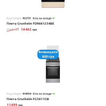
Код товара:
932751
Есть на складе
Плита Grunhelm FDR661234BE
16462
17646 грн
грн
Возвращаем
800 грн
Код товара:
918954
Есть на складе
Плита Grunhelm FG5611GB
11499
грн