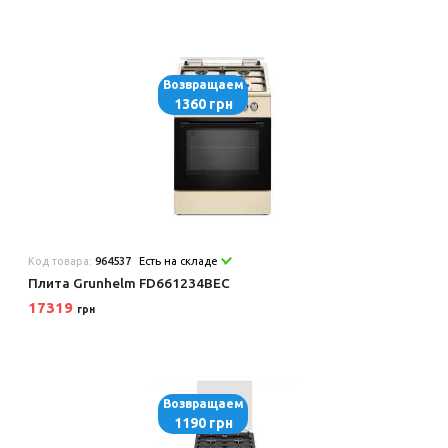
Возвращаем
1360 грн
Код товара:
964537
Есть на складе
Плита Grunhelm FD661234BEC
17319
грн
Возвращаем
1190 грн