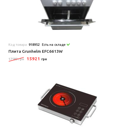
Код товара:
918952
Есть на складе
Плита Grunhelm EFC6613W
15921
17589 грн
грн