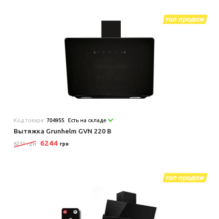
Код товара:
704955
Есть на складе
Вытяжка Grunhelm GVN 220 B
6244
6251 грн
грн