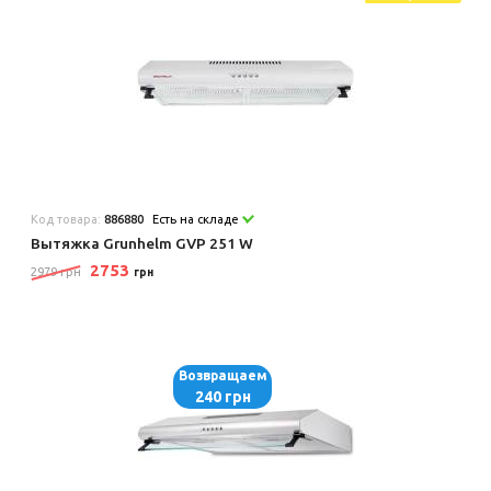
Код товара:
886880
Есть на складе
Вытяжка Grunhelm GVP 251 W
2753
2979 грн
грн
Возвращаем
240 грн