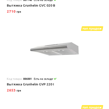
Вытяжка Grunhelm GVC 020 B
2710
грн
Код товара:
886881
Есть на складе
Вытяжка Grunhelm GVP 220 I
2653
грн