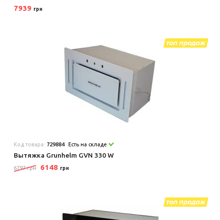
7939
грн
Код товара:
729884
Есть на складе
Вытяжка Grunhelm GVN 330 W
6148
6797 грн
грн