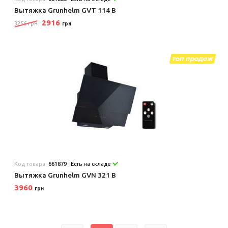
Вытяжка Grunhelm GVT 114 B
2916
3256 грн
грн
Код товара:
661879
Есть на складе
Вытяжка Grunhelm GVN 321 B
3960
грн