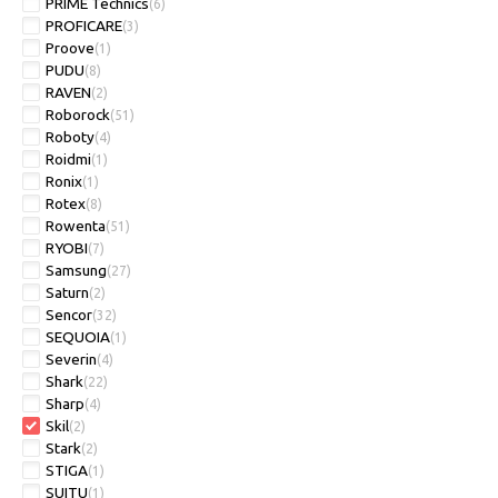
PRIME Technics
(6)
PROFICARE
(3)
Proove
(1)
PUDU
(8)
RAVEN
(2)
Roborock
(51)
Roboty
(4)
Roidmi
(1)
Ronix
(1)
Rotex
(8)
Rowenta
(51)
RYOBI
(7)
Samsung
(27)
Saturn
(2)
Sencor
(32)
SEQUOIA
(1)
Severin
(4)
Shark
(22)
Sharp
(4)
Skil
(2)
Stark
(2)
STIGA
(1)
SUITU
(1)