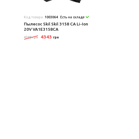
Код товара:
1003064
Есть на складе
Пылесос Skil Skil 3158 CA Li-Ion
20V VA1E3158CA
4343
4348 грн
грн