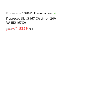
Код товара:
1003065
Есть на складе
Пылесос Skil 3167 CA Li-Ion 20V
VA1E3167CA
5239
5245 грн
грн