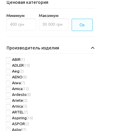
Ценовая категория
Минимум
Максимум
Ок
Производитель изделия
ABIR
(1)
ADLER
(10)
Aeg
(2)
AENO
(8)
Aiwa
(7)
Amica
(12)
Ardesto
(8)
Ariete
(2)
Arnica
(5)
ARTEL
(7)
Aspiring
(16)
ASPOR
(2)
Astor
(7)