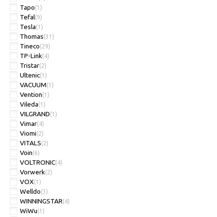
Tapo
(1)
Tefal
(9)
Tesla
(1)
Thomas
(31)
Tineco
(29)
TP-Link
(4)
Tristar
(2)
Ultenic
(1)
VACUUM
(1)
Vention
(1)
Vileda
(1)
VILGRAND
(1)
Vimar
(4)
Viomi
(2)
VITALS
(2)
Voin
(6)
VOLTRONIC
(4)
Vorwerk
(2)
VOX
(1)
Welldo
(3)
WINNINGSTAR
(4)
WiWu
(1)