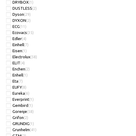
DRYBOX
(1)
DUSTLESS
(2)
Dyson
(29)
DYXON
(2)
ECG
(11)
Ecovacs
(35)
Edler
(4)
Einhell
(7)
Eisen
(1)
Electrolux
(58)
ELIT
(4)
Enchen
(2)
Enhell
(1)
Eta
(7)
EUFY
(8)
Eureka
(6)
Everprint
(1)
Gembird
(1)
Gorenje
(58)
Grifon
(2)
GRUNDIG
(1)
Grunhelm
(41)
GTM
(2)