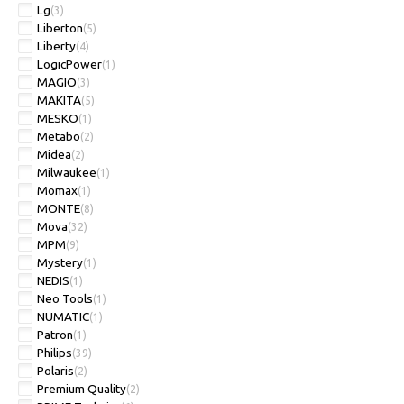
Lg
(3)
Liberton
(5)
Liberty
(4)
LogicPower
(1)
MAGIO
(3)
MAKITA
(5)
MESKO
(1)
Metabo
(2)
Midea
(2)
Milwaukee
(1)
Momax
(1)
MONTE
(8)
Mova
(32)
MPM
(9)
Mystery
(1)
NEDIS
(1)
Neo Tools
(1)
NUMATIC
(1)
Patron
(1)
Philips
(39)
Polaris
(2)
Premium Quality
(2)