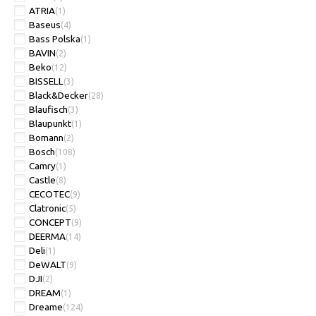
ATRIA
(1)
Baseus
(4)
Bass Polska
(1)
BAVIN
(2)
Beko
(12)
BISSELL
(3)
Black&Decker
(28)
Blaufisch
(3)
Blaupunkt
(1)
Bomann
(2)
Bosch
(108)
Camry
(1)
Castle
(8)
CECOTEC
(9)
Clatronic
(5)
CONCEPT
(9)
DEERMA
(14)
Deli
(1)
DeWALT
(9)
DJI
(2)
DREAM
(1)
Dreame
(124)