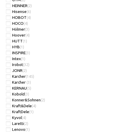
HEINNER
(2)
Hisense
(6)
HOBOT
(4)
HOCO
(4)
Hölmer
(3)
Hoover
(4)
HUTT
(1)
HYB
(1)
INSPIRE
(3)
Intex
(1)
Irobot
(32)
JONR
(2)
Karcher
(145)
Karcher
(3)
KERNAU
(5)
Kobold
(3)
Konner&Sohnen
(2)
Kraft&Dele
(4)
KraftDele
(1)
Kyvol
(4)
Laretti
(2)
Lenovo
(1)