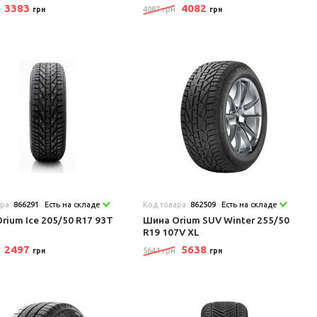
3383
4082
4087 грн
грн
грн
ара:
866291
Есть на складе
Код товара:
862509
Есть на складе
rium Ice 205/50 R17 93T
Шина Orium SUV Winter 255/50
R19 107V XL
2497
5638
5644 грн
грн
грн