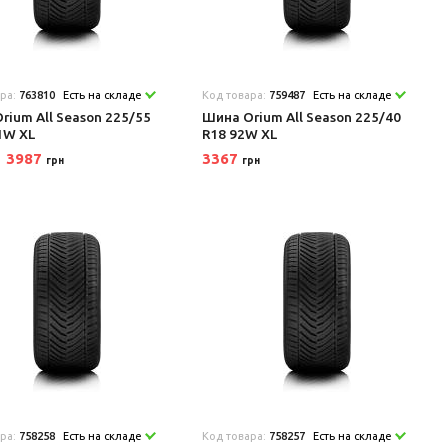
ара:
763810
Есть на складе
Код товара:
759487
Есть на складе
rium All Season 225/55
Шина Orium All Season 225/40
1W XL
R18 92W XL
3987
3367
грн
грн
ара:
758258
Есть на складе
Код товара:
758257
Есть на складе