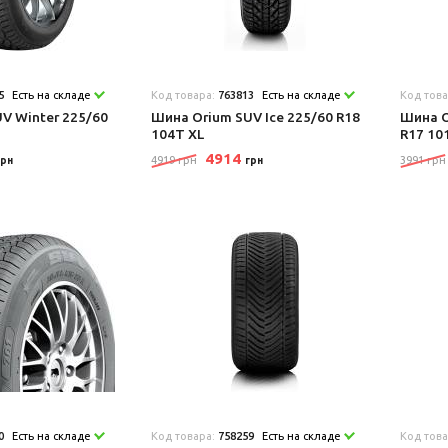
5
Есть на складе
Код товара:
763813
Есть на складе
Код тов
V Winter 225/60
Шина Orium SUV Ice 225/60 R18
Шина O
104T XL
R17 10
4914
4919 грн
3991 грн
грн
грн
0
Есть на складе
Код товара:
758259
Есть на складе
Код тов