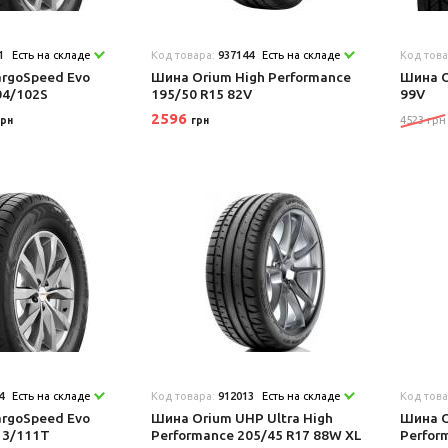
1
Есть на складе
Код товара:
937144
Есть на складе
Код тов
rgoSpeed Evo
Шина Orium High Performance
Шина O
04/102S
195/50 R15 82V
99V
2596
4523 грн
грн
грн
4
Есть на складе
Код товара:
912013
Есть на складе
Код тов
rgoSpeed Evo
Шина Orium UHP Ultra High
Шина O
13/111T
Performance 205/45 R17 88W XL
Perfor