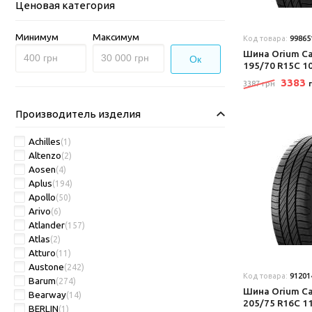
Ценовая категория
Минимум
Максимум
Код товара:
99865
Шина Orium Ca
Ок
195/70 R15C 1
3383
3387 грн
Производитель изделия
Achilles
(1)
Altenzo
(2)
Aosen
(4)
Aplus
(194)
Apollo
(50)
Arivo
(6)
Atlander
(157)
Atlas
(2)
Atturo
(11)
Austone
(242)
Код товара:
91201
Barum
(274)
Шина Orium Ca
Bearway
(14)
205/75 R16C 1
BERLIN
(1)