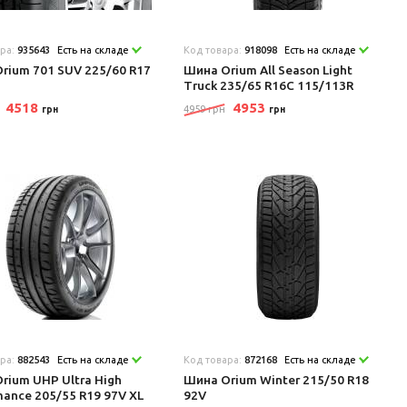
ара:
935643
Есть на складе
Код товара:
918098
Есть на складе
rium 701 SUV 225/60 R17
Шина Orium All Season Light
Truck 235/65 R16C 115/113R
4518
4953
4959 грн
грн
грн
ара:
882543
Есть на складе
Код товара:
872168
Есть на складе
rium UHP Ultra High
Шина Orium Winter 215/50 R18
mance 205/55 R19 97V XL
92V