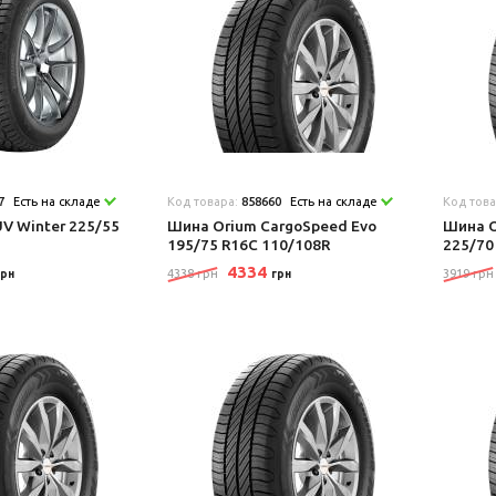
7
Есть на складе
Код товара:
858660
Есть на складе
Код тов
V Winter 225/55
Шина Orium CargoSpeed Evo
Шина O
195/75 R16C 110/108R
225/70
4334
4338 грн
3919 грн
грн
грн