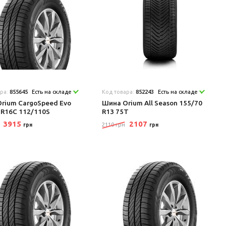
ара:
855645
Есть на складе
Код товара:
852243
Есть на складе
rium CargoSpeed Evo
Шина Orium All Season 155/70
 R16C 112/110S
R13 75T
3915
2107
2110 грн
грн
грн