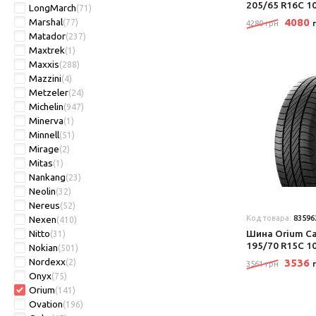
205/65 R16C 1
LongMarch
(71)
Marshal
4080
(77)
4280 грн
Matador
(237)
Maxtrek
(1)
Maxxis
(288)
Mazzini
(4)
Metzeler
(24)
Michelin
(947)
Minerva
(1)
Minnell
(51)
Mirage
(2)
Mitas
(1)
Nankang
(23)
Neolin
(32)
Nereus
(52)
Nexen
Код товара:
83596
(410)
Nitto
Шина Orium Ca
(31)
195/70 R15C 1
Nokian
(501)
Nordexx
3536
(2)
3561 грн
Onyx
(75)
Orium
(141)
Ovation
(196)