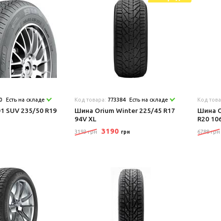
0
Есть на складе
Код товара:
773384
Есть на складе
Код тов
1 SUV 235/50 R19
Шина Orium Winter 225/45 R17
Шина O
94V XL
R20 10
3190
3193 грн
6788 грн
грн