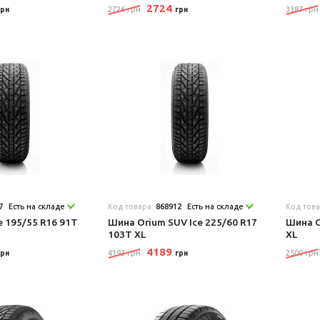
2724
2726 грн
3387 грн
грн
грн
7
Есть на складе
Код товара:
868912
Есть на складе
Код тов
e 195/55 R16 91T
Шина Orium SUV Ice 225/60 R17
Шина O
103T XL
XL
4189
4193 грн
2500 грн
грн
грн