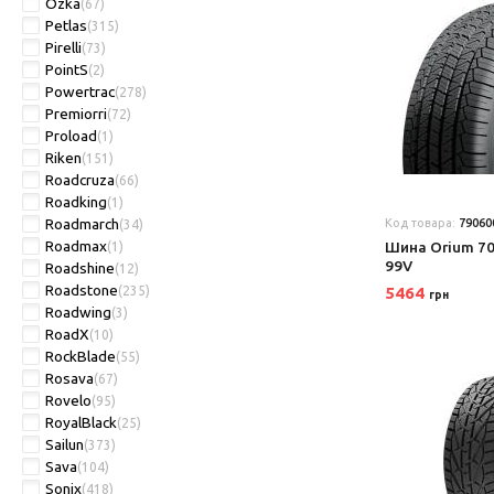
Ozka
(67)
Petlas
(315)
Pirelli
(73)
PointS
(2)
Powertrac
(278)
Premiorri
(72)
Proload
(1)
Riken
(151)
Roadcruza
(66)
Roadking
(1)
Roadmarch
Код товара:
79060
(34)
Roadmax
Шина Orium 70
(1)
99V
Roadshine
(12)
Roadstone
(235)
5464
грн
Roadwing
(3)
RoadX
(10)
RockBlade
(55)
Rosava
(67)
Rovelo
(95)
RoyalBlack
(25)
Sailun
(373)
Sava
(104)
Sonix
(418)