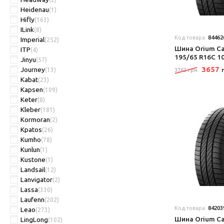
Heidenau
(1)
Hifly
(163)
ILink
(8)
Код товара:
84462
Imperial
(252)
Шина Orium Ca
ITP
(4)
195/65 R16C 1
Jinyu
(57)
3657
Journey
(13)
3762 грн
Kabat
(23)
Kapsen
(109)
Keter
(8)
Kleber
(181)
Kormoran
(2)
Kpatos
(26)
Kumho
(78)
Kunlun
(1)
Kustone
(1)
Landsail
(12)
Lanvigator
(2)
Lassa
(330)
Laufenn
(202)
Код товара:
84203
Leao
(273)
Шина Orium Ca
LingLong
(102)