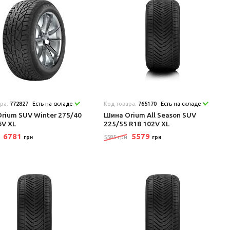
ара:
772827
Есть на складе
Код товара:
765170
Есть на складе
rium SUV Winter 275/40
Шина Orium All Season SUV
6V XL
225/55 R18 102V XL
6781
5579
5585 грн
грн
грн