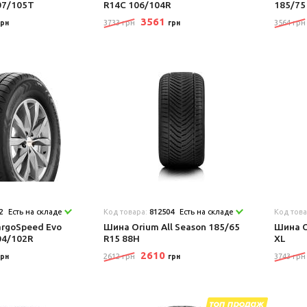
07/105T
R14C 106/104R
185/75
3561
3733 грн
3564 грн
грн
грн
2
Есть на складе
Код товара:
812504
Есть на складе
Код тов
rgoSpeed Evo
Шина Orium All Season 185/65
Шина O
04/102R
R15 88H
XL
2610
2612 грн
3743 грн
грн
грн