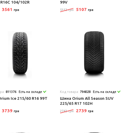
 R16C 104/102R
99V
3561
5107
5112 грн
грн
грн
ара:
811376
Есть на складе
Код товара:
794028
Есть на складе
rium Ice 215/60 R16 99T
Шина Orium All Season SUV
225/65 R17 102H
3739
2739
2742 грн
грн
грн