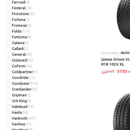
Farroad
(4)
Federal
(70)
Firestone
(41)
Fortuna
(1)
Fronway
(3)
Fulda
(111)
Funtoma
(6)
Galaxia
(2)
Gallant
(3)
Код товара:
86250
General
(45)
Шина Orium SU
Gislaved
(32)
R18 102V XL
Goform
(32)
5703
Goldpartner
(1)
5709 грн
Goodride
(11)
Goodyear
(514)
Grenlander
(21)
Gripmax
(2)
Grit King
(2)
Habilead
(13)
Haida
(94)
Hankook
(447)
Haohua
(23)
Headway
(2)