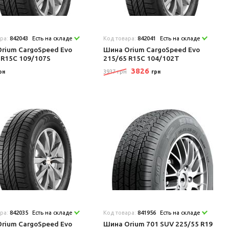
ара:
842043
Есть на складе
Код товара:
842041
Есть на складе
rium CargoSpeed Evo
Шина Orium CargoSpeed Evo
 R15C 109/107S
215/65 R15C 104/102T
3826
3937 грн
рн
грн
ара:
842035
Есть на складе
Код товара:
841956
Есть на складе
rium CargoSpeed Evo
Шина Orium 701 SUV 225/55 R19