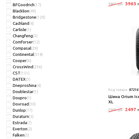
3963
BFGoodrich
3967 грн
(17)
Blacklion
(49)
Bridgestone
(120)
Cachland
(4)
Carlisle
(1)
Changfeng
(3)
Comforser
(12)
Compasal
(29)
Continental
(514)
Cooper
(6)
CrossWind
(236)
CST
(151)
DATEX
(3)
Dneproshina
(4)
Код товара:
87216
Doublestar
(1)
Шина Orium Ic
Doupro
(1)
XL
Dovroad
(30)
2497
Dunlop
2500 грн
(77)
Duraturn
(5)
Estrada
(7)
Everton
(2)
Falken
(3)