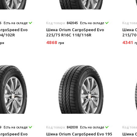
6
Есть на складе
Код товара:
842045
Есть на складе
Код тов
rgoSpeed Evo
Шина Orium CargoSpeed Evo
Шина O
04/102R
225/75 R16C 118/116R
215/70
4868
4341
грн
грн
г
9
Есть на складе
Код товара:
842038
Есть на складе
Код тов
rgoSpeed Evo
Шина Orium CargoSpeed Evo 195
Шина O