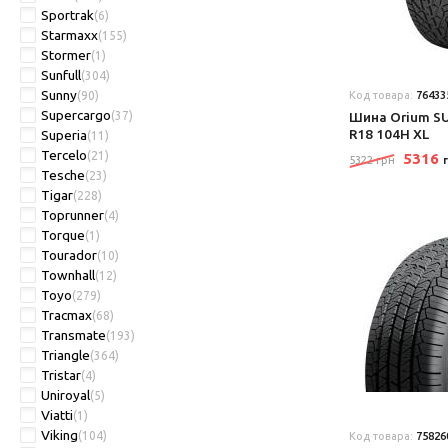
Sportrak
(6)
Starmaxx
(155)
Stormer
(1)
Sunfull
(304)
Sunny
(90)
Код товара:
76433
Supercargo
(37)
Шина Orium SU
R18 104H XL
Superia
(11)
Tercelo
(21)
5316
5322 грн
Tesche
(23)
Tigar
(228)
Toprunner
(4)
Torque
(1)
Tourador
(10)
Townhall
(12)
Toyo
(279)
Tracmax
(68)
Transmate
(193)
Triangle
(364)
Tristar
(4)
Uniroyal
(5)
Viatti
(1)
Viking
(104)
Код товара:
75826