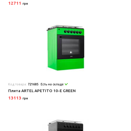
12711
грн
Код товара:
721685
Есть на складе
Плита ARTEL APETITO 10-E GREEN
13113
грн