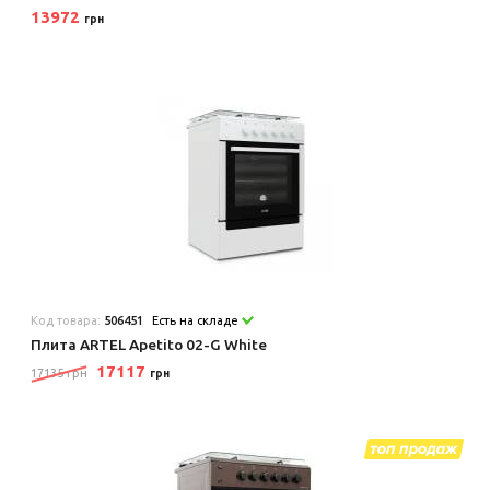
13972
грн
Код товара:
506451
Есть на складе
Плита ARTEL Apetito 02-G White
17117
17135 грн
грн