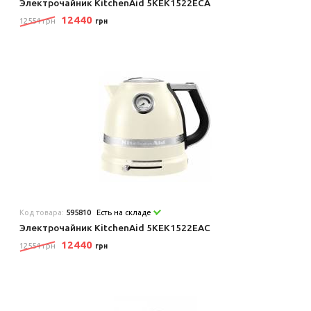
Электрочайник KitchenAid 5KEK1522ECA
12440
12554 грн
грн
Код товара:
595810
Есть на складе
Электрочайник KitchenAid 5KEK1522EAC
12440
12554 грн
грн