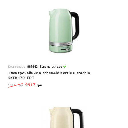
Код товара:
887642
Есть на складе
Электрочайник KitchenAid Kettle Pistachio
5KEK1701EPT
9917
10373 грн
грн