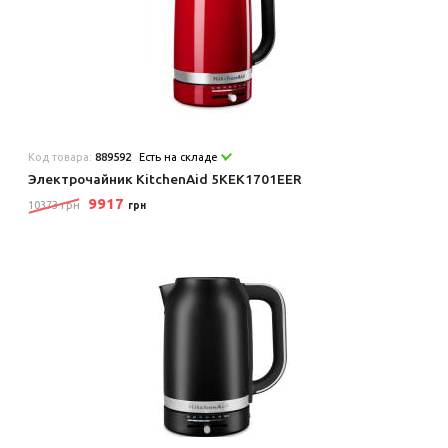
Код товара:
889592
Есть на складе
Электрочайник KitchenAid 5KEK1701EER
9917
10373 грн
грн