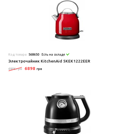
Код товара:
568650
Есть на складе
Электрочайник KitchenAid 5KEK1222EER
6898
6906 грн
грн