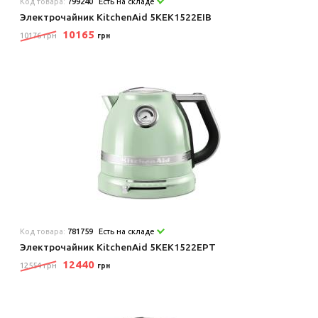
Код товара:
799240
Есть на складе
Электрочайник KitchenAid 5KEK1522EIB
10165
10176 грн
грн
Код товара:
781759
Есть на складе
Электрочайник KitchenAid 5KEK1522EPT
12440
12554 грн
грн