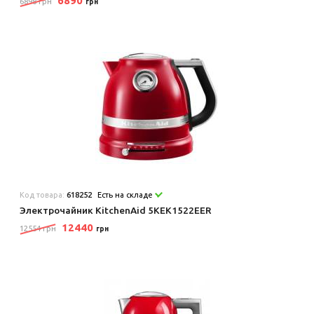
6890
6898 грн
грн
Код товара:
618252
Есть на складе
Электрочайник KitchenAid 5KEK1522EER
12440
12554 грн
грн