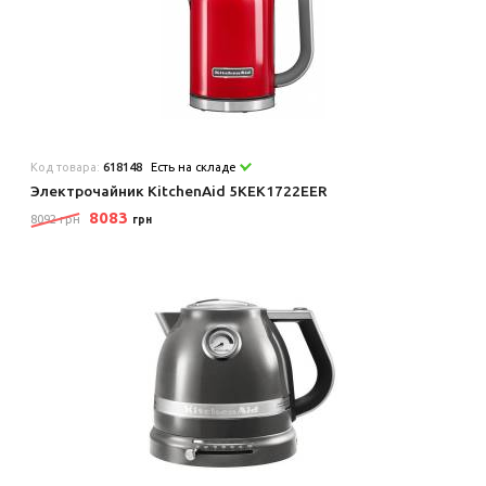
Код товара:
618148
Есть на складе
Электрочайник KitchenAid 5KEK1722EER
8083
8092 грн
грн