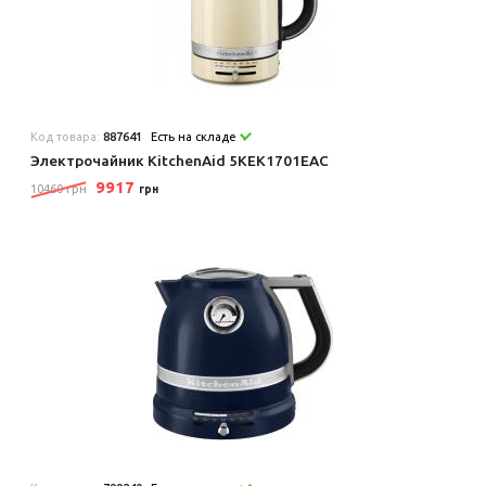
Код товара:
887641
Есть на складе
Электрочайник KitchenAid 5KEK1701EAC
9917
10460 грн
грн