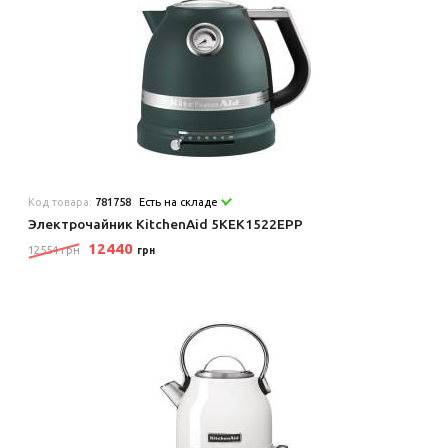
Код товара:
781758
Есть на складе
Электрочайник KitchenAid 5KEK1522EPP
12440
12554 грн
грн