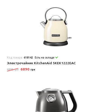
Код товара:
618142
Есть на складе
Электрочайник KitchenAid 5KEK1222EAC
6890
6898 грн
грн