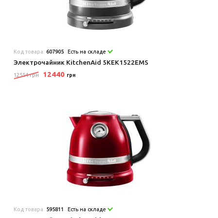
Код товара:
607905
Есть на складе
Электрочайник KitchenAid 5KEK1522EMS
12440
12554 грн
грн
Код товара:
595811
Есть на складе