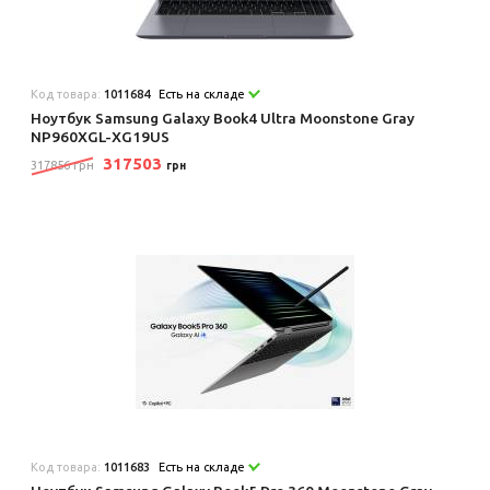
Код товара:
1011684
Есть на складе
Ноутбук Samsung Galaxy Book4 Ultra Moonstone Gray
NP960XGL-XG19US
317503
317856 грн
грн
Код товара:
1011683
Есть на складе