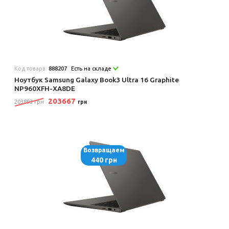
Код товара:
888207
Есть на складе
Ноутбук Samsung Galaxy Book3 Ultra 16 Graphite
NP960XFH-XA8DE
203667
203893 грн
грн
Возвращаем
440 грн