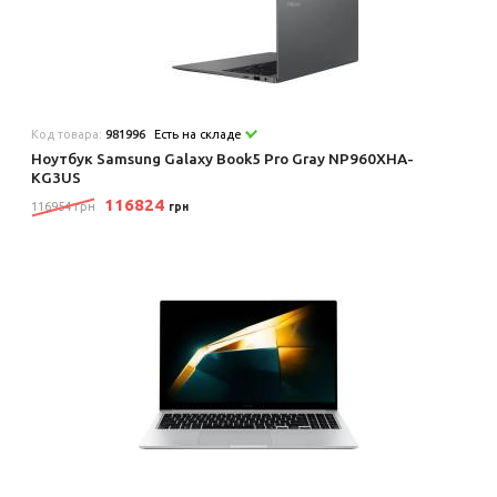
Код товара:
981996
Есть на складе
Ноутбук Samsung Galaxy Book5 Pro Gray NP960XHA-
KG3US
116824
116954 грн
грн