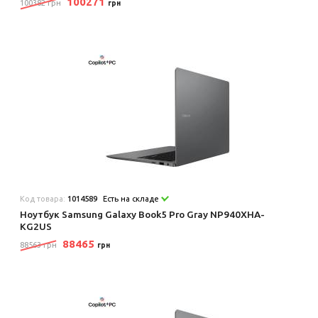
100271
100382 грн
грн
Код товара:
1014589
Есть на складе
Ноутбук Samsung Galaxy Book5 Pro Gray NP940XHA-
KG2US
88465
88563 грн
грн