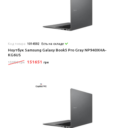
Код товара:
1014592
Есть на складе
Ноутбук Samsung Galaxy Book5 Pro Gray NP940XHA-
KG6US
151651
151820 грн
грн