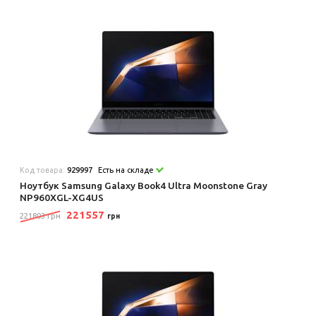
Код товара:
929997
Есть на складе
Ноутбук Samsung Galaxy Book4 Ultra Moonstone Gray
NP960XGL-XG4US
221557
221803 грн
грн