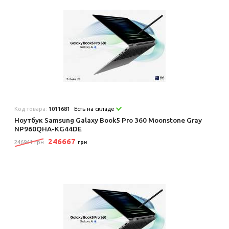
Код товара:
1011681
Есть на складе
Ноутбук Samsung Galaxy Book5 Pro 360 Moonstone Gray
NP960QHA-KG44DE
246667
246941 грн
грн