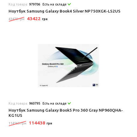
Код товара:
979706
Есть на складе
Ноутбук Samsung Galaxy Book4 Silver NP750XGK-LS2US
43422
43470 грн
грн
Код товара:
960795
Есть на складе
Ноутбук Samsung Galaxy Book5 Pro 360 Gray NP960QHA-
KG1US
114438
114565 грн
грн