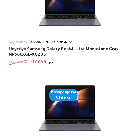
Код товара:
929996
Есть на складе
Ноутбук Samsung Galaxy Book4 Ultra Moonstone Gray
NP960XGL-XG2US
118830
118962 грн
грн
Возвращаем
510 грн