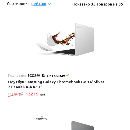
Сортировка:
рейтинг
Показано
35
товаров из
35
Код товара:
1022790
Есть на складе
Ноутбук Samsung Galaxy Chromebook Go 14' Silver
XE340XDA-KA2US
13219
13233 грн
грн