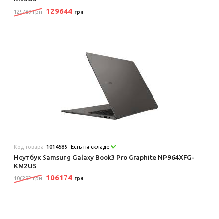
129644
129789 грн
грн
Код товара:
1014585
Есть на складе
Ноутбук Samsung Galaxy Book3 Pro Graphite NP964XFG-
KM2US
106174
106292 грн
грн