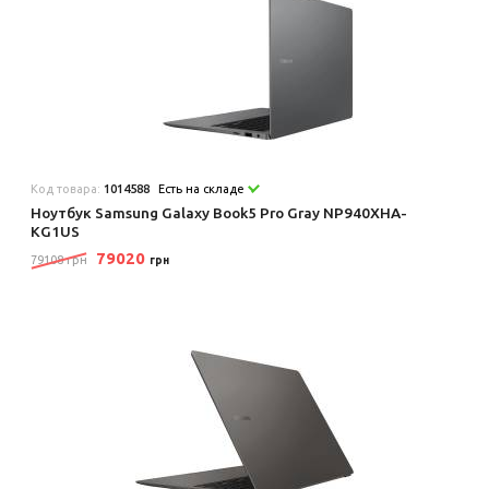
Код товара:
1014588
Есть на складе
Ноутбук Samsung Galaxy Book5 Pro Gray NP940XHA-
KG1US
79020
79108 грн
грн