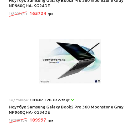
Ноутбук Samsung Galaxy Book5 Pro 360 Moonstone Gray
NP960QHA-KG24DE
165724
165908 грн
грн
Код товара:
1011682
Есть на складе
Ноутбук Samsung Galaxy Book5 Pro 360 Moonstone Gray
NP960QHA-KG34DE
189997
190209 грн
грн