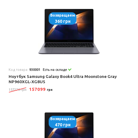
Возвращаем
360 грн
Код товара:
930001
Есть на складе
Ноутбук Samsung Galaxy Book4 Ultra Moonstone Gray
NP960XGL-XG8US
157099
157274 грн
грн
Возвращаем
470 грн