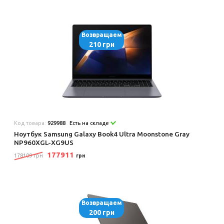
Возвращаем
210 грн
Код товара:
929988
Есть на складе
Ноутбук Samsung Galaxy Book4 Ultra Moonstone Gray
NP960XGL-XG9US
177911
178109 грн
грн
Возвращаем
200 грн