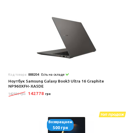
Код товара:
888204
Есть на складе
Ноутбук Samsung Galaxy Book3 Ultra 16 Graphite
NP960XFH-XA5DE
142778
142936 грн
грн
Возвращаем
500 грн