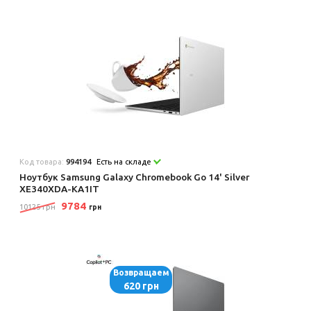
Код товара:
994194
Есть на складе
Ноутбук Samsung Galaxy Chromebook Go 14' Silver
XE340XDA-KA1IT
9784
10125 грн
грн
Возвращаем
620 грн