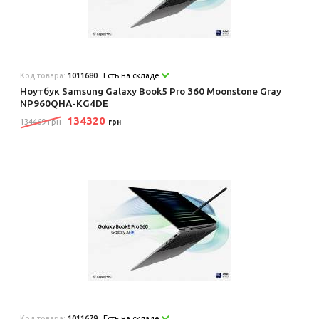
Код товара:
1011680
Есть на складе
Ноутбук Samsung Galaxy Book5 Pro 360 Moonstone Gray
NP960QHA-KG4DE
134320
134469 грн
грн
Код товара:
1011679
Есть на складе