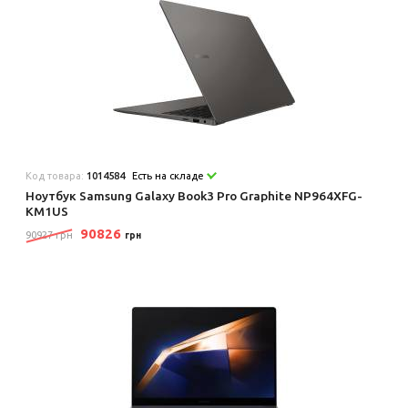
Код товара:
1014584
Есть на складе
Ноутбук Samsung Galaxy Book3 Pro Graphite NP964XFG-
KM1US
90826
90927 грн
грн