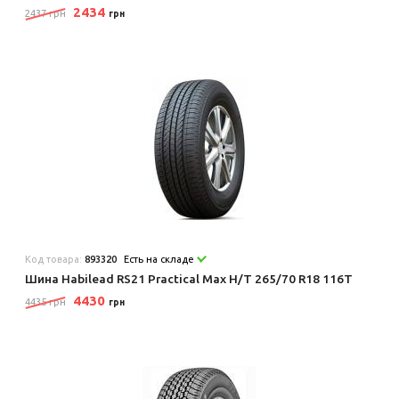
2434
2437 грн
грн
Код товара:
893320
Есть на складе
Шина Habilead RS21 Practical Max H/T 265/70 R18 116T
4430
4435 грн
грн