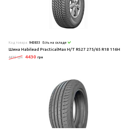
Код товара:
943833
Есть на складе
Шина Habilead PracticalMax H/T RS27 275/65 R18 116H
4430
4435 грн
грн