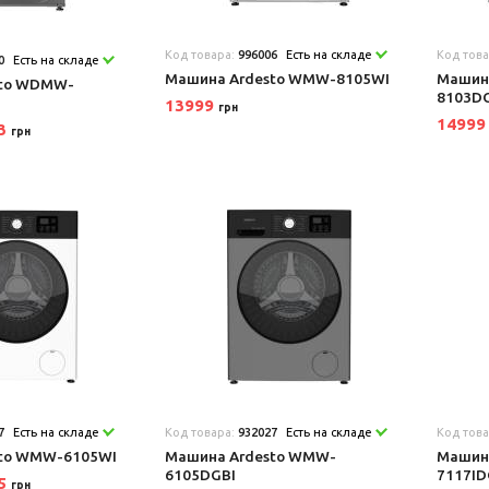
Код товара:
996006
Есть на складе
Код тов
0
Есть на складе
Машина Ardesto WMW-8105WI
Машин
sto WDMW-
8103D
13999
грн
1499
03
грн
7
Есть на складе
Код товара:
932027
Есть на складе
Код тов
to WMW-6105WI
Машина Ardesto WMW-
Машин
6105DGBI
7117I
75
грн