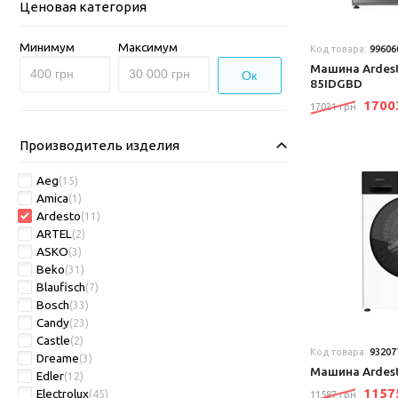
Ценовая категория
Минимум
Максимум
Код товара:
99606
Машина Arde
Ок
85IDGBD
170
17021 грн
Производитель изделия
Aeg
(15)
Amica
(1)
Ardesto
(11)
ARTEL
(2)
ASKO
(3)
Beko
(31)
Blaufisch
(7)
Bosch
(33)
Candy
(23)
Castle
(2)
Код товара:
93207
Dreame
(3)
Машина Ardes
Edler
(12)
115
Electrolux
(45)
11587 грн