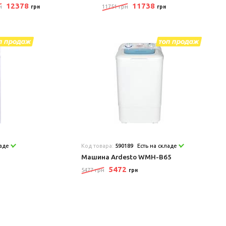
12378
11738
н
11751 грн
грн
грн
ладе
Код товара:
590189
Есть на складе
Машина Ardesto WMH-B65
5472
5477 грн
грн