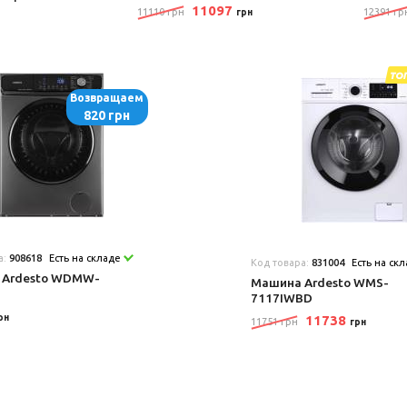
11097
11110 грн
12391 гр
грн
Возвращаем
820 грн
а:
908618
Есть на складе
Код товара:
831004
Есть на ск
 Ardesto WDMW-
Машина Ardesto WMS-
7117IWBD
рн
11738
11751 грн
грн