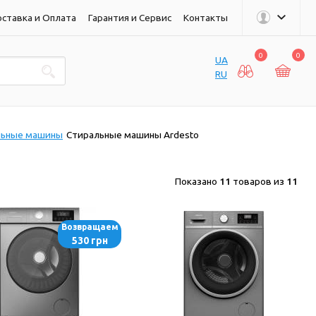
ставка и Оплата
Гарантия и Сервис
Контакты
0
0
UA
RU
льные машины
Стиральные машины Ardesto
Показано
11
товаров из
11
Возвращаем
530 грн