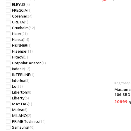
ELEYUS
(4)
FREGGIA
(1)
Gorenje
(24)
GRETA
(1)
Grunhelm
(32)
Haier
(21)
Hansa
(14)
HEINNER
(2)
Hisense
(11)
Hitachi
(3)
Hotpoint-Ariston
(1)
Indesit
(12)
INTERLINE
(1)
Interlux
(3)
Код товар
Lg
(35)
Машина
Liberton
(8)
106ISBD
Liberty
(6)
20899
г
MAYTAG
(1)
Midea
(6)
MILANO
(2)
PRIME Technics
(14)
Samsung
(40)