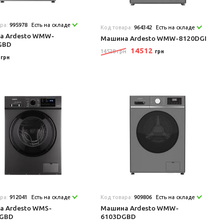
ара:
995978
Есть на складе
Код товара:
964342
Есть на складе
а Ardesto WMW-
Машина Ardesto WMW-8120DGI
GBD
14512
14528 грн
грн
9
грн
ара:
912041
Есть на складе
Код товара:
909806
Есть на складе
а Ardesto WMS-
Машина Ardesto WMW-
DGBD
6103DGBD