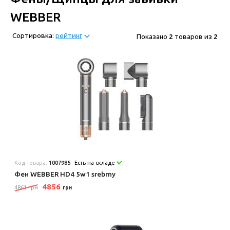
WEBBER
Сортировка:
рейтинг
Показано
2
товаров из
2
Код товара:
1007985
Есть на складе
Фен WEBBER HD4 5w1 srebrny
4856
4861 грн
грн