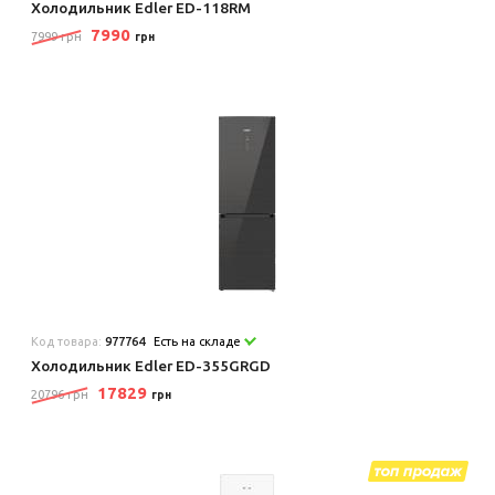
Холодильник Edler ED-118RM
7990
7999 грн
грн
Код товара:
977764
Есть на складе
Холодильник Edler ED-355GRGD
17829
20796 грн
грн