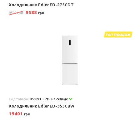
Холодильник Edler ED-275CDT
9588
9599 грн
грн
Код товара:
856893
Есть на складе
Холодильник Edler ED-355CBW
19401
грн