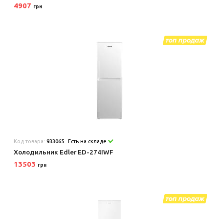
4907
грн
Код товара:
933065
Есть на складе
Холодильник Edler ED-274IWF
13503
грн