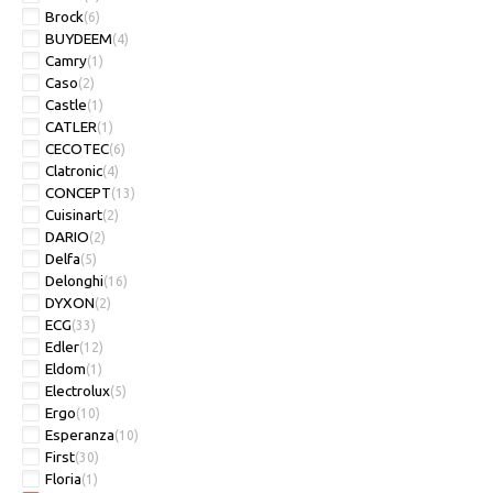
Brock
(6)
BUYDEEM
(4)
Camry
(1)
Caso
(2)
Castle
(1)
CATLER
(1)
CECOTEC
(6)
Clatronic
(4)
CONCEPT
(13)
Cuisinart
(2)
DARIO
(2)
Delfa
(5)
Delonghi
(16)
DYXON
(2)
ECG
(33)
Edler
(12)
Eldom
(1)
Electrolux
(5)
Ergo
(10)
Esperanza
(10)
First
(30)
Floria
(1)