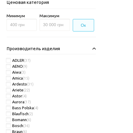
Ценовая категория
Минимум
Максимум
Ок
Производитель изделия
ADLER
(37)
AENO
(9)
Aiwa
(3)
Amica
(15)
Ardesto
(31)
Ariete
(22)
Astor
(4)
Aurora
(17)
Bass Polska
(4)
Blaufisch
(2)
Bomann
(6)
Bosch
(36)
Braun
(6)