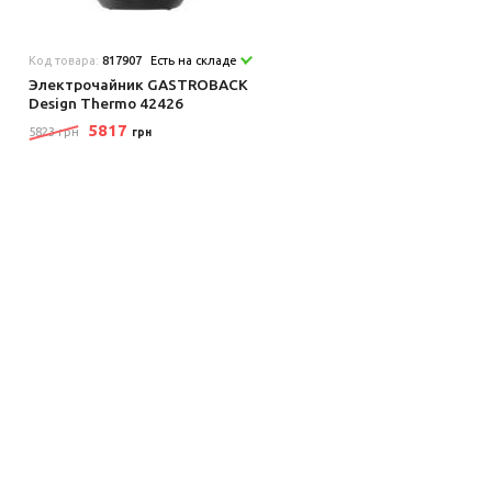
Код товара:
817907
Есть на складе
Электрочайник GASTROBACK
Design Thermo 42426
5817
5823 грн
грн