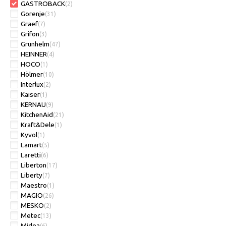
GASTROBACK
(2)
Gorenje
(31)
Graef
(7)
Grifon
(3)
Grunhelm
(47)
HEINNER
(4)
HOCO
(1)
Hölmer
(10)
Interlux
(2)
Kaiser
(1)
KERNAU
(9)
KitchenAid
(21)
Kraft&Dele
(1)
Kyvol
(1)
Lamart
(5)
Laretti
(6)
Liberton
(17)
Liberty
(7)
Maestro
(1)
MAGIO
(26)
MESKO
(2)
Metec
(13)
Midea
(6)