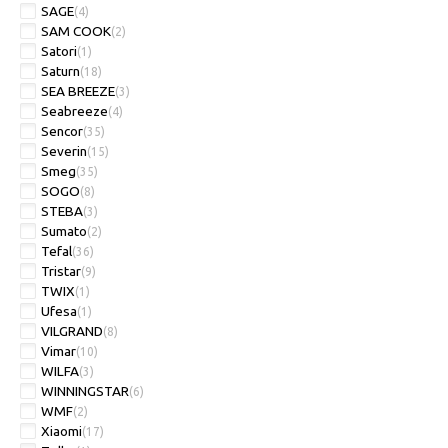
SAGE
(4)
SAM COOK
(2)
Satori
(1)
Saturn
(18)
SEA BREEZE
(3)
Seabreeze
(4)
Sencor
(35)
Severin
(15)
Smeg
(35)
SOGO
(8)
STEBA
(3)
Sumato
(2)
Tefal
(36)
Tristar
(9)
TWIX
(1)
Ufesa
(1)
VILGRAND
(8)
Vimar
(10)
WILFA
(3)
WINNINGSTAR
(6)
WMF
(2)
Xiaomi
(17)