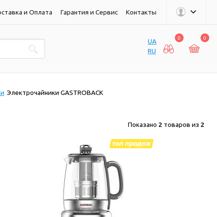
ставка и Оплата
Гарантия и Сервис
Контакты
0
0
UA
RU
ки
Электрочайники GASTROBACK
Показано
2
товаров из
2