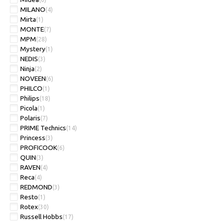
MILANO
(4)
Mirta
(1)
MONTE
(7)
MPM
(28)
Mystery
(1)
NEDIS
(3)
Ninja
(2)
NOVEEN
(6)
PHILCO
(1)
Philips
(18)
Picola
(1)
Polaris
(7)
PRIME Technics
(14)
Princess
(3)
PROFICOOK
(6)
QUIN
(3)
RAVEN
(4)
Reca
(4)
REDMOND
(3)
Resto
(1)
Rotex
(30)
Russell Hobbs
(17)