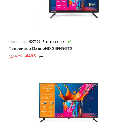
Код товара:
927290
Есть на складе
Телевизор OzoneHD 24FN93T2
4493
4497 грн
грн