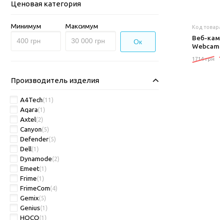
Ценовая категория
Минимум
Максимум
Код товар
Веб-кам
Ок
Webcam 
1714 грн
Производитель изделия
A4Tech
(11)
Aqara
(1)
Axtel
(2)
Canyon
(5)
Defender
(5)
Dell
(1)
Dynamode
(2)
Emeet
(1)
Frime
(1)
FrimeCom
(4)
Gemix
(5)
Genius
(1)
HOCO
(1)