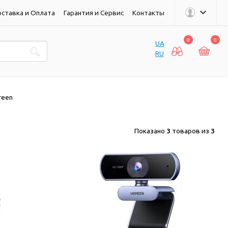
ставка и Оплата
Гарантия и Сервис
Контакты
0
0
UA
RU
reen
Показано
3
товаров из
3