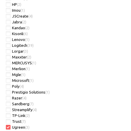
HP
(2)
Imou
(1)
J5Create
(4)
Jabra
(2)
Kandao
(2)
Kisonli
(6)
Lenovo
(1)
Logitech
(39)
Lorgar
(3)
Maxxter
(2)
MERCUSYS
(1)
Merlion
(1)
Mgle
(1)
Microsoft
(1)
Poly
(4)
Prestigio Solutions
(1)
Razer
(4)
Sandberg
(7)
Streamplify
(4)
TP-Link
(2)
Trust
(7)
Ugreen
(3)