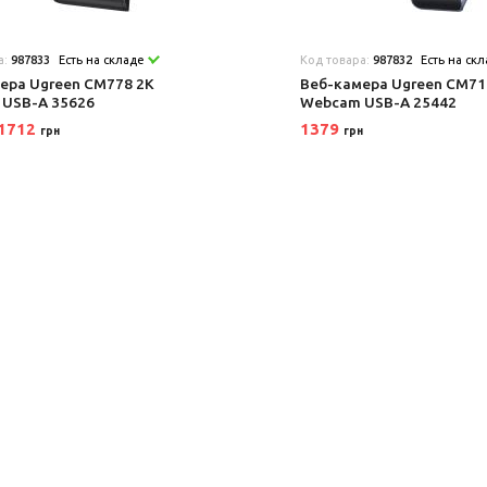
а:
987833
Есть на складе
Код товара:
987832
Есть на ск
ера Ugreen CM778 2K
Веб-камера Ugreen CM71
USB-A 35626
Webcam USB-A 25442
1712
1379
грн
грн